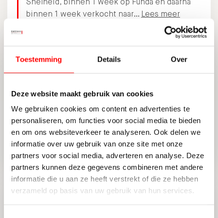
Snelheid, binnen 1 week op Funda en daarna
binnen 1 week verkocht naar…
Lees meer
BEDRIJFSHUISVESTING
GOOGLE REVIEW
Toestemming
Details
Over
Er was een goede communicatie en alles werd
Deze website maakt gebruik van cookies
direct opgepakt. Ook hoefde alles niet via de
We gebruiken cookies om content en advertenties te
telefoon het gesprek op kantoor met alle
personaliseren, om functies voor social media te bieden
partijen was prettig.
Lees meer
en om ons websiteverkeer te analyseren. Ook delen we
informatie over uw gebruik van onze site met onze
10
BEDRIJFSHUISVESTING
BEOORDEELD
partners voor social media, adverteren en analyse. Deze
MET EEN
JUTFASEWEG 93, UTRECHT
partners kunnen deze gegevens combineren met andere
informatie die u aan ze heeft verstrekt of die ze hebben
verzameld op basis van uw gebruik van hun services.
Ik ben zeer tevreden dat ik Waltmann
Toestemmingsselectie