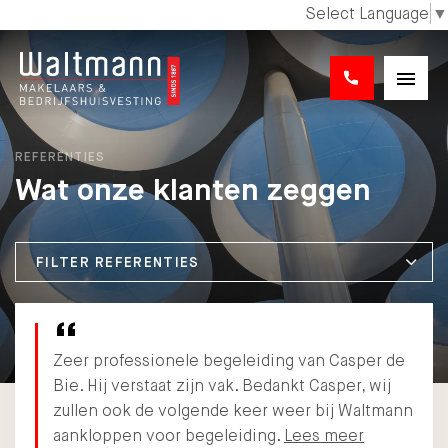
Select Language
▼
REFERENTIES
Wat onze klanten zeggen
FILTER REFERENTIES
Zeer professionele begeleiding van Casper de
Bie. Hij verstaat zijn vak. Bedankt Casper, wij
zullen ook de volgende keer weer bij Waltmann
aankloppen voor begeleiding.
Lees meer