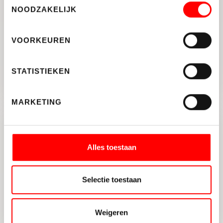
makelaars heb gekozen als verkoopmakelaar
NOODZAKELIJK
en dat Jeroen vd Wal mijn zaak behartigde.
Jeroen en het team van Waltmann zorgden van
VOORKEUREN
begin tot einde voor een uitstekende en zeer
professionele begeleiding…
Lees meer
STATISTIEKEN
10
BEDRIJFSHUISVESTING
BEOORDEELD
MET EEN
GOOGLE REVIEW
MARKETING
Waltmann Bedrijfshuisvesting – in de personen
Alles toestaan
Joost Steinweg en Jeroen van der Wal – is een
geweldige bedrijfsmakelaar die professioneel,
snel en goed voorbereid werkt. Ze geven
Selectie toestaan
deskundig advies en helder inzicht rondom
aanbod, klanten en prijsstelling.
Lees meer
Weigeren
BEDRIJFSHUISVESTING
BEOORDEELD