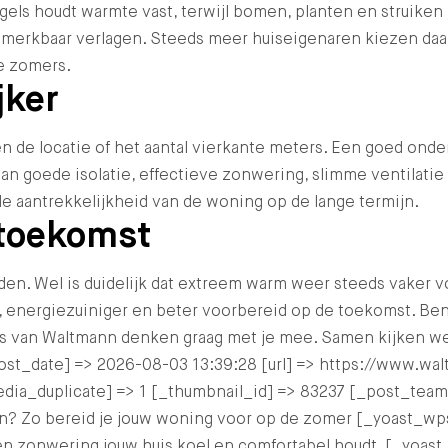
egels houdt warmte vast, terwijl bomen, planten en struiken
 merkbaar verlagen. Steeds meer huiseigenaren kiezen daa
me zomers.
jker
n de locatie of het aantal vierkante meters. Een goed onde
an goede isolatie, effectieve zonwering, slimme ventilatie
e aantrekkelijkheid van de woning op de lange termijn.
 toekomst
. Wel is duidelijk dat extreem warm weer steeds vaker v
 energiezuiniger en beter voorbereid op de toekomst. Ben
van Waltmann denken graag met je mee. Samen kijken we n
[post_date] => 2026-08-03 13:39:28 [url] => https://www.w
edia_duplicate] => 1 [_thumbnail_id] => 83237 [_post_te
den? Zo bereid je jouw woning voor op de zomer [_yoast
e en zonwering jouw huis koel en comfortabel houdt. [_yo