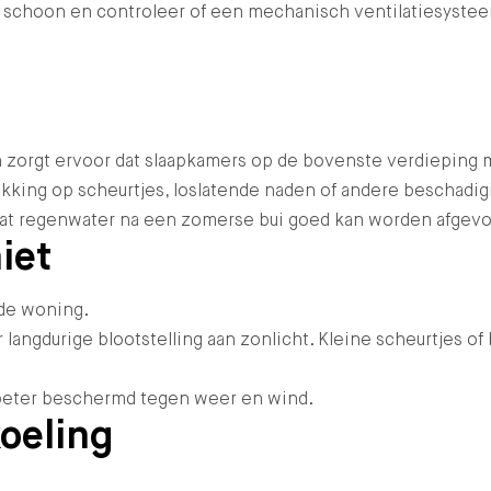
g schoon en controleer of een mechanisch ventilatiesystee
n zorgt ervoor dat slaapkamers op de bovenste verdieping
king op scheurtjes, loslatende naden of andere beschadigin
odat regenwater na een zomerse bui goed kan worden afgevo
iet
de woning.
 langdurige blootstelling aan zonlicht. Kleine scheurtjes 
g beter beschermd tegen weer en wind.
oeling