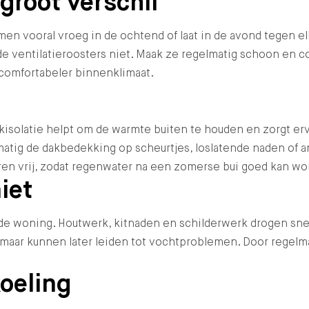
groot verschil
ramen vooral vroeg in de ochtend of laat in de avond tegen 
e ventilatieroosters niet. Maak ze regelmatig schoon en 
 comfortabeler binnenklimaat.
isolatie helpt om de warmte buiten te houden en zorgt er
atig de dakbedekking op scheurtjes, loslatende naden of an
eren vrij, zodat regenwater na een zomerse bui goed kan w
iet
woning. Houtwerk, kitnaden en schilderwerk drogen sneller
maar kunnen later leiden tot vochtproblemen. Door regelmat
oeling