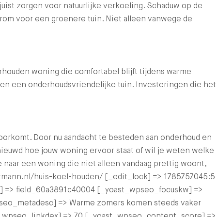
 juist zorgen voor natuurlijke verkoeling. Schaduw op de
rom voor een groenere tuin. Niet alleen vanwege de
rhouden woning die comfortabel blijft tijdens warme
 en een onderhoudsvriendelijke tuin. Investeringen die het
oorkomt. Door nu aandacht te besteden aan onderhoud en
ieuwd hoe jouw woning ervoor staat of wil je weten welke
aar een woning die niet alleen vandaag prettig woont,
altmann.nl/huis-koel-houden/ [_edit_lock] => 1785757045:5
am] => field_60a3891c40004 [_yoast_wpseo_focuskw] =>
_wpseo_metadesc] => Warme zomers komen steeds vaker
ast_wpseo_linkdex] => 70 [_yoast_wpseo_content_score] =>