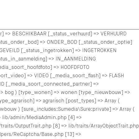
aar] => BESCHIKBAAR [_status_verhuurd] => VERHUURD
tus_onder_bod] => ONDER_BOD [_status_onder_optie]
EVEILD [_status_ingetrokken] => INGETROKKEN
tatus_in_aanmelding] => IN_AANMELDING
edia_soort_hoofdfoto] => HOOFDFOTO
ort_video] => VIDEO [_media_soort_flash] => FLASH
ID [_media_soort_connected_partner] =>
=> bog ) [type_wonen] => wonen [type_nieuwbouw] =>
agrarisch] => agrarisch [post_types] => Array (
ouw ) [sure_includes:Sumedia\Sure:private] => Array (
> lib/admin/MediaAdmin.php [4] =>
raits/OutputTrait.php [8] => lib/traits/ArrayObjectTrait.php
/helpers/ReCaptcha/Base.php [13] =>