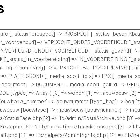
s
> sure [_status_prospect] => PROSPECT [_status_beschikb
nder_voorbehoud] => VERKOCHT_ONDER_VOORBEHOUD [_sta
=> VERHUURD_ONDER_VOORBEHOUD [_status_geveild] => G
IJK [_status_in_voorbereiding] => IN_VOORBEREIDING [_s
ht_bij_inschrijving] => VERKOCHT_BIJ_INSCHRIJVING [_m
 => PLATTEGROND [_media_soort_ipix] => IPIX [_media_so
_document] => DOCUMENT [_media_soort_geluid] => GELU
[types] => Array ( [0] => wonen [1] => nieuwbouw [2] 
uwbouw_nummer] => bouwnummer [type_bog] => bog [type_
euwbouw [bouwtype] => nieuwbouw [bouwnummer] => nieuwb
s/StatusPage.php [2] => lib/admin/PostsArchive.php [3] =
ys.php [6] => lib/translations/Translations.php [7] => lib/t
igTrait.php [11] => lib/helpers/AdminRights.php [12] => lib