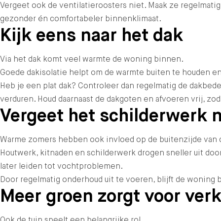
Vergeet ook de ventilatieroosters niet. Maak ze regelmati
gezonder én comfortabeler binnenklimaat.
Kijk eens naar het dak
Via het dak komt veel warmte de woning binnen.
Goede dakisolatie helpt om de warmte buiten te houden e
Heb je een plat dak? Controleer dan regelmatig de dakbedek
verduren. Houd daarnaast de dakgoten en afvoeren vrij, z
Vergeet het schilderwerk n
Warme zomers hebben ook invloed op de buitenzijde van 
Houtwerk, kitnaden en schilderwerk drogen sneller uit door
later leiden tot vochtproblemen.
Door regelmatig onderhoud uit te voeren, blijft de wonin
Meer groen zorgt voor verk
Ook de tuin speelt een belangrijke rol.