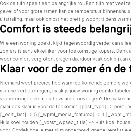
Ook de tuin speelt een belangrijke rol. Een tuin met veel t
gevel of voor grote ramen kan de temperatuur binnenshuis
uitstraling, maar ook omdat het prettig woont tijdens war
Comfort is steeds belangri
Wie een woning zoekt, kijkt tegenwoordig verder dan allee
zomers is aantrekkelijker voor toekomstige kopers. Denk a
wooncomfort vergroten, dragen daardoor vaak ook bij aan d
Klaar voor de zomer én de
Niemand weet precies hoe warm de komende zomers worden
slimme verbeteringen, maak je jouw woning comfortabeler,
verbeteringen de meeste waarde toevoegen? De makelaars 
maar ook klaar is voor de toekomst. [post_type] => post 
[_edit_last] => 5 [_wpml_media_featured] => 1 [_wpml_m
Huis koel houden [_yoast_wpseo_title] => Huis koel hou
voor. Ontdek hoe je met slim onderhoud, goede ventilati