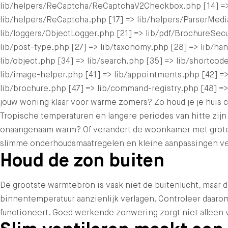
lib/helpers/ReCaptcha/ReCaptchaV2Checkbox.php [14] =>
lib/helpers/ReCaptcha.php [17] => lib/helpers/ParserMedi
lib/loggers/ObjectLogger.php [21] => lib/pdf/BrochureSecur
lib/post-type.php [27] => lib/taxonomy.php [28] => lib/hand
lib/object.php [34] => lib/search.php [35] => lib/shortcode
lib/image-helper.php [41] => lib/appointments.php [42] =>
lib/brochure.php [47] => lib/command-registry.php [48] =>
jouw woning klaar voor warme zomers? Zo houd je je huis
Tropische temperaturen en langere periodes van hitte zijn 
onaangenaam warm? Of verandert de woonkamer met grote ra
slimme onderhoudsmaatregelen en kleine aanpassingen verg
Houd de zon buiten
De grootste warmtebron is vaak niet de buitenlucht, maar 
binnentemperatuur aanzienlijk verlagen. Controleer daaro
functioneert. Goed werkende zonwering zorgt niet alleen vo