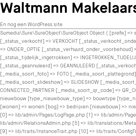
Waltmann Makelaar
En nog een WordPress site
Sumedia\Sure\SureObject\SureObject Object ( [prefix] =
[_status_verkocht] => VERKOCHT [_status_verkocht_o
=> ONDER_OPTIE [_status_verhuurd_onder_voorbehoud] 
[_status_tijdelijk_ingetrokken] => INGETROKKEN_TIJDEL
[_status_geannuleerd] => GEANNULEERD [_status_verkoc
[_media_soort_foto] => FOTO [_media_soort_plattegrond]
[_media_soort_slideshow] => SLIDESHOW [_media_soort
CONNECTED_PARTNER [_media_soort_qr_code] => QR_CODE 
nieuwbouw [type_nieuwbouw_type] => bouwtype [type_nie
[wonen] => wonen [bog] => bedrijven [nieuwbouw] => ni
[0] => lib/admin/Pages/LogPage.php [1] => lib/admin/Page
lib/admin/RelationsAdmin.php [5] => lib/translations/MetaKe
[9] => lib/traits/InstanceTrait.php [10] => lib/traits/Conf