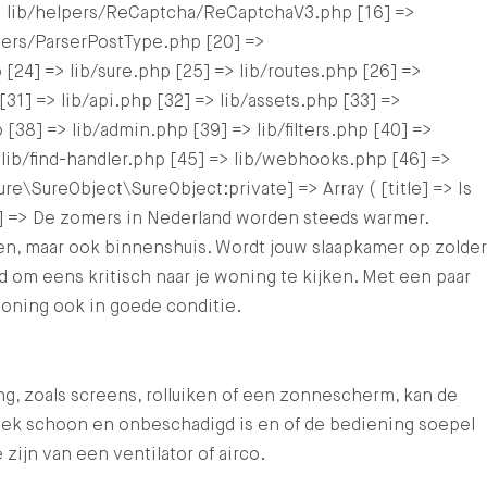
> lib/helpers/ReCaptcha/ReCaptchaV3.php [16] =>
lpers/ParserPostType.php [20] =>
[24] => lib/sure.php [25] => lib/routes.php [26] =>
31] => lib/api.php [32] => lib/assets.php [33] =>
 [38] => lib/admin.php [39] => lib/filters.php [40] =>
 lib/find-handler.php [45] => lib/webhooks.php [46] =>
e\SureObject\SureObject:private] => Array ( [title] => Is
t] => De zomers in Nederland worden steeds warmer.
ten, maar ook binnenshuis. Wordt jouw slaapkamer op zolder
 om eens kritisch naar je woning te kijken. Met een paar
oning ook in goede conditie.
ng, zoals screens, rolluiken of een zonnescherm, kan de
doek schoon en onbeschadigd is en of de bediening soepel
ijn van een ventilator of airco.