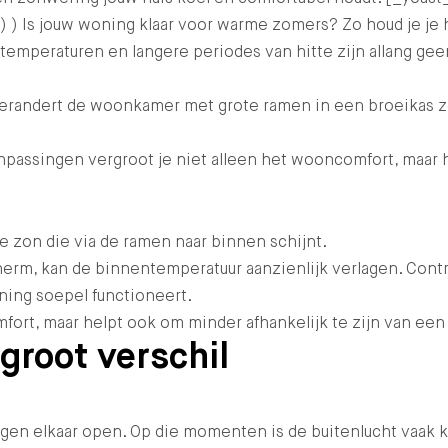
 ) Is jouw woning klaar voor warme zomers? Zo houd je je
mperaturen en langere periodes van hitte zijn allang geen 
andert de woonkamer met grote ramen in een broeikas zodra
assingen vergroot je niet alleen het wooncomfort, maar h
e zon die via de ramen naar binnen schijnt.
herm, kan de binnentemperatuur aanzienlijk verlagen. Cont
ning soepel functioneert.
rt, maar helpt ook om minder afhankelijk te zijn van een v
groot verschil
tegen elkaar open. Op die momenten is de buitenlucht vaak