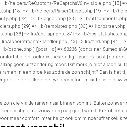
 lib/helpers/ReCaptcha/ReCaptchaV2Invisible.php [15] =
a.php [18] => lib/helpers/ParserObject.php [19] => lib/he
ity.php [22] => lib/logger.php [23] => lib/attachments.php 
lers.php [29] => lib/templates.php [30] => lib/parser.php [
s.php [36] => lib/cbs-api.php [37] => lib/cbs-statistics.php
 lib/appointments-handler.php [43] => lib/find.php [44] =>
 lib/cache.php ) [post_id] => 83236 [container:Sumedia\Sur
 comfortabel en toekomstbestendig [type] => post [conten
allang geen uitzondering meer. Dat merk je niet alleen bui
men in een broeikas zodra de zon schijnt? Dan is het tijd
root je niet alleen het wooncomfort, maar houd je jouw w
de zon die via de ramen naar binnen schijnt. Buitenzonweri
m regelmatig of de zonwering nog goed werkt. Kijk of het 
or meer comfort, maar helpt ook om minder afhankelijk te z