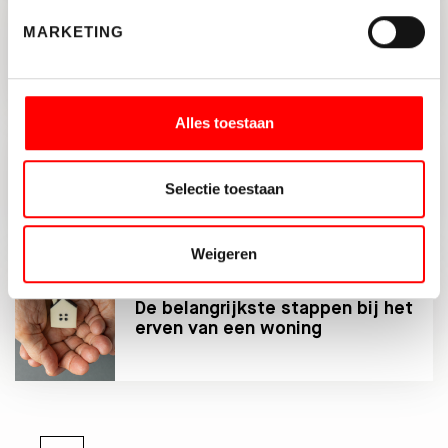
MARKETING
Manouk Herrebout onlangs
benoemd als Register Taxateur
Alles toestaan
Annuïteitenhypotheek of
Selectie toestaan
lineaire hypotheek?
Weigeren
De belangrijkste stappen bij het
erven van een woning