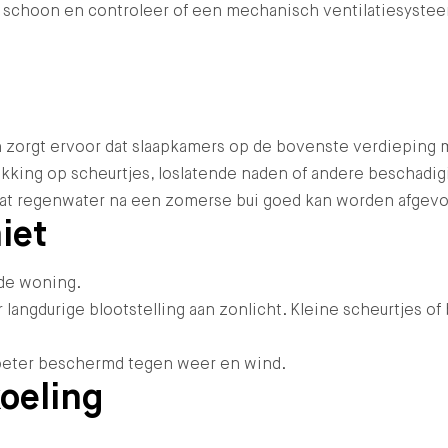
g schoon en controleer of een mechanisch ventilatiesystee
n zorgt ervoor dat slaapkamers op de bovenste verdieping
king op scheurtjes, loslatende naden of andere beschadigin
odat regenwater na een zomerse bui goed kan worden afgevo
iet
de woning.
 langdurige blootstelling aan zonlicht. Kleine scheurtjes 
g beter beschermd tegen weer en wind.
oeling