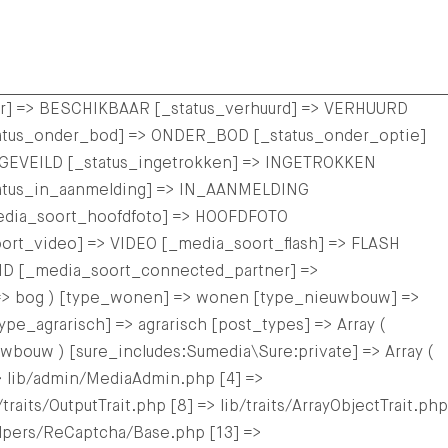
aar] => BESCHIKBAAR [_status_verhuurd] => VERHUURD
tus_onder_bod] => ONDER_BOD [_status_onder_optie]
EVEILD [_status_ingetrokken] => INGETROKKEN
tatus_in_aanmelding] => IN_AANMELDING
edia_soort_hoofdfoto] => HOOFDFOTO
ort_video] => VIDEO [_media_soort_flash] => FLASH
ID [_media_soort_connected_partner] =>
=> bog ) [type_wonen] => wonen [type_nieuwbouw] =>
agrarisch] => agrarisch [post_types] => Array (
ouw ) [sure_includes:Sumedia\Sure:private] => Array (
> lib/admin/MediaAdmin.php [4] =>
raits/OutputTrait.php [8] => lib/traits/ArrayObjectTrait.php
/helpers/ReCaptcha/Base.php [13] =>