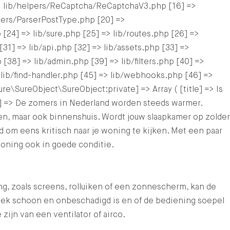
> lib/helpers/ReCaptcha/ReCaptchaV3.php [16] =>
lpers/ParserPostType.php [20] =>
[24] => lib/sure.php [25] => lib/routes.php [26] =>
31] => lib/api.php [32] => lib/assets.php [33] =>
 [38] => lib/admin.php [39] => lib/filters.php [40] =>
 lib/find-handler.php [45] => lib/webhooks.php [46] =>
e\SureObject\SureObject:private] => Array ( [title] => Is
t] => De zomers in Nederland worden steeds warmer.
ten, maar ook binnenshuis. Wordt jouw slaapkamer op zolder
 om eens kritisch naar je woning te kijken. Met een paar
oning ook in goede conditie.
ng, zoals screens, rolluiken of een zonnescherm, kan de
doek schoon en onbeschadigd is en of de bediening soepel
ijn van een ventilator of airco.