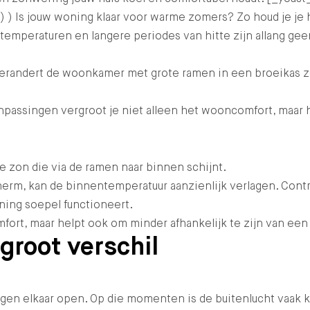
 ) Is jouw woning klaar voor warme zomers? Zo houd je je
mperaturen en langere periodes van hitte zijn allang geen 
andert de woonkamer met grote ramen in een broeikas zodra
assingen vergroot je niet alleen het wooncomfort, maar h
e zon die via de ramen naar binnen schijnt.
herm, kan de binnentemperatuur aanzienlijk verlagen. Cont
ning soepel functioneert.
rt, maar helpt ook om minder afhankelijk te zijn van een v
groot verschil
tegen elkaar open. Op die momenten is de buitenlucht vaak