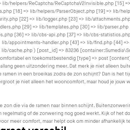
 lib/helpers/ReCaptcha/ReCaptchaV2Invisible.php [15] =
a.php [18] => lib/helpers/ParserObject.php [19] => lib/he
ity.php [22] => lib/logger.php [23] => lib/attachments.php 
lers.php [29] => lib/templates.php [30] => lib/parser.php [
s.php [36] => lib/cbs-api.php [37] => lib/cbs-statistics.php
 lib/appointments-handler.php [43] => lib/find.php [44] =>
 lib/cache.php ) [post_id] => 83236 [container:Sumedia\Sur
 comfortabel en toekomstbestendig [type] => post [conten
allang geen uitzondering meer. Dat merk je niet alleen bui
men in een broeikas zodra de zon schijnt? Dan is het tijd
root je niet alleen het wooncomfort, maar houd je jouw w
de zon die via de ramen naar binnen schijnt. Buitenzonweri
m regelmatig of de zonwering nog goed werkt. Kijk of het 
or meer comfort, maar helpt ook om minder afhankelijk te z