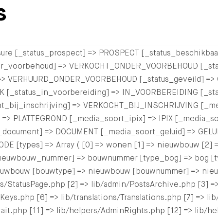
s
> sure [_status_prospect] => PROSPECT [_status_beschikb
nder_voorbehoud] => VERKOCHT_ONDER_VOORBEHOUD [_sta
=> VERHUURD_ONDER_VOORBEHOUD [_status_geveild] => G
IJK [_status_in_voorbereiding] => IN_VOORBEREIDING [_s
ht_bij_inschrijving] => VERKOCHT_BIJ_INSCHRIJVING [_m
 => PLATTEGROND [_media_soort_ipix] => IPIX [_media_so
_document] => DOCUMENT [_media_soort_geluid] => GELU
[types] => Array ( [0] => wonen [1] => nieuwbouw [2] 
uwbouw_nummer] => bouwnummer [type_bog] => bog [type_
euwbouw [bouwtype] => nieuwbouw [bouwnummer] => nieuwb
s/StatusPage.php [2] => lib/admin/PostsArchive.php [3] =
ys.php [6] => lib/translations/Translations.php [7] => lib/t
igTrait.php [11] => lib/helpers/AdminRights.php [12] => lib