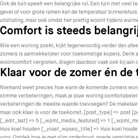
Ook de tuin speelt een belangrijke rol. Een tuin met veel t
gevel of voor grote ramen kan de temperatuur binnenshuis
uitstraling, maar ook omdat het prettig woont tijdens war
Comfort is steeds belangri
Wie een woning zoekt, kijkt tegenwoordig verder dan allee
zomers is aantrekkelijker voor toekomstige kopers. Denk a
wooncomfort vergroten, dragen daardoor vaak ook bij aan d
Klaar voor de zomer én de
Niemand weet precies hoe warm de komende zomers worden
slimme verbeteringen, maak je jouw woning comfortabeler,
verbeteringen de meeste waarde toevoegen? De makelaars 
maar ook klaar is voor de toekomst. [post_type] => post 
[_edit_last] => 5 [_wpml_media_featured] => 1 [_wpml_m
Huis koel houden [_yoast_wpseo_title] => Huis koel hou
voor. Ontdek hoe je met slim onderhoud, goede ventilati