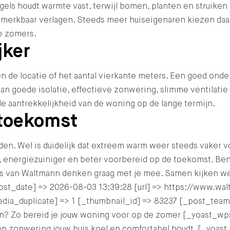
egels houdt warmte vast, terwijl bomen, planten en struiken
 merkbaar verlagen. Steeds meer huiseigenaren kiezen daa
me zomers.
jker
n de locatie of het aantal vierkante meters. Een goed onde
an goede isolatie, effectieve zonwering, slimme ventilatie
e aantrekkelijkheid van de woning op de lange termijn.
 toekomst
. Wel is duidelijk dat extreem warm weer steeds vaker v
 energiezuiniger en beter voorbereid op de toekomst. Ben
van Waltmann denken graag met je mee. Samen kijken we n
[post_date] => 2026-08-03 13:39:28 [url] => https://www.w
edia_duplicate] => 1 [_thumbnail_id] => 83237 [_post_te
den? Zo bereid je jouw woning voor op de zomer [_yoast
e en zonwering jouw huis koel en comfortabel houdt. [_yo