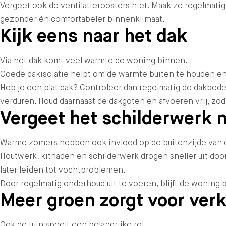
Vergeet ook de ventilatieroosters niet. Maak ze regelmati
gezonder én comfortabeler binnenklimaat.
Kijk eens naar het dak
Via het dak komt veel warmte de woning binnen.
Goede dakisolatie helpt om de warmte buiten te houden e
Heb je een plat dak? Controleer dan regelmatig de dakbedek
verduren. Houd daarnaast de dakgoten en afvoeren vrij, z
Vergeet het schilderwerk n
Warme zomers hebben ook invloed op de buitenzijde van 
Houtwerk, kitnaden en schilderwerk drogen sneller uit door
later leiden tot vochtproblemen.
Door regelmatig onderhoud uit te voeren, blijft de wonin
Meer groen zorgt voor verk
Ook de tuin speelt een belangrijke rol.