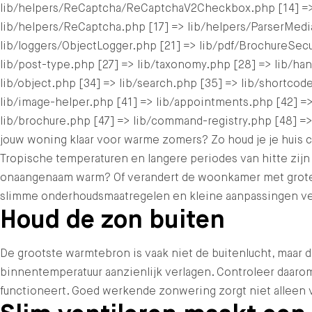
lib/helpers/ReCaptcha/ReCaptchaV2Checkbox.php [14] =>
lib/helpers/ReCaptcha.php [17] => lib/helpers/ParserMedi
lib/loggers/ObjectLogger.php [21] => lib/pdf/BrochureSecur
lib/post-type.php [27] => lib/taxonomy.php [28] => lib/hand
lib/object.php [34] => lib/search.php [35] => lib/shortcode
lib/image-helper.php [41] => lib/appointments.php [42] =>
lib/brochure.php [47] => lib/command-registry.php [48] =>
jouw woning klaar voor warme zomers? Zo houd je je huis
Tropische temperaturen en langere periodes van hitte zijn 
onaangenaam warm? Of verandert de woonkamer met grote ra
slimme onderhoudsmaatregelen en kleine aanpassingen verg
Houd de zon buiten
De grootste warmtebron is vaak niet de buitenlucht, maar 
binnentemperatuur aanzienlijk verlagen. Controleer daaro
functioneert. Goed werkende zonwering zorgt niet alleen vo