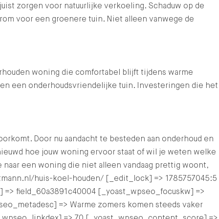
 juist zorgen voor natuurlijke verkoeling. Schaduw op de
rom voor een groenere tuin. Niet alleen vanwege de
rhouden woning die comfortabel blijft tijdens warme
 en een onderhoudsvriendelijke tuin. Investeringen die het
oorkomt. Door nu aandacht te besteden aan onderhoud en
ieuwd hoe jouw woning ervoor staat of wil je weten welke
aar een woning die niet alleen vandaag prettig woont,
altmann.nl/huis-koel-houden/ [_edit_lock] => 1785757045:5
am] => field_60a3891c40004 [_yoast_wpseo_focuskw] =>
_wpseo_metadesc] => Warme zomers komen steeds vaker
ast_wpseo_linkdex] => 70 [_yoast_wpseo_content_score] =>