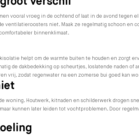
groot verschil
ramen vooral vroeg in de ochtend of laat in de avond tegen 
e ventilatieroosters niet. Maak ze regelmatig schoon en 
 comfortabeler binnenklimaat.
isolatie helpt om de warmte buiten te houden en zorgt er
atig de dakbedekking op scheurtjes, loslatende naden of an
eren vrij, zodat regenwater na een zomerse bui goed kan w
iet
woning. Houtwerk, kitnaden en schilderwerk drogen sneller
maar kunnen later leiden tot vochtproblemen. Door regelmat
oeling