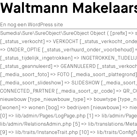
Waltmann Makelaar
En nog een WordPress site
Sumedia\Sure\SureObject\SureObject Object ( [prefix] =
[_status_verkocht] => VERKOCHT [_status_verkocht_o
=> ONDER_OPTIE [_status_verhuurd_onder_voorbehoud] 
[_status_tijdelijk_ingetrokken] => INGETROKKEN_TIJDEL
[_status_geannuleerd] => GEANNULEERD [_status_verkoc
[_media_soort_foto] => FOTO [_media_soort_plattegrond]
[_media_soort_slideshow] => SLIDESHOW [_media_soort
CONNECTED_PARTNER [_media_soort_qr_code] => QR_CODE 
nieuwbouw [type_nieuwbouw_type] => bouwtype [type_nie
[wonen] => wonen [bog] => bedrijven [nieuwbouw] => ni
[0] => lib/admin/Pages/LogPage.php [1] => lib/admin/Page
lib/admin/RelationsAdmin.php [5] => lib/translations/MetaKe
[9] => lib/traits/InstanceTrait.php [10] => lib/traits/Conf