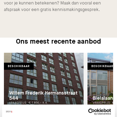
voor je kunnen betekenen? Maak dan vooral een
afspraak voor een gratis kennismakingsgesprek.
Ons meest recente aanbod
BESCHIKBAAR
BESCHIKBAAR
Willem Frederik Hermansstraat
544
Bielalaan 2
VRAAGPRIJS: € 1.850,- K.K.
VRAAGPRIJS: € 5