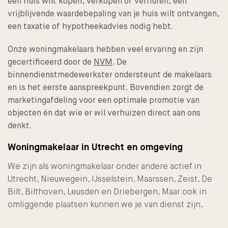
een huis wilt
kopen
,
verkopen
of
verhuren
, een
vrijblijvende waardebepaling
van je huis wilt ontvangen,
een
taxatie
of
hypotheekadvies
nodig hebt.
Onze woningmakelaars hebben veel ervaring en zijn
gecertificeerd door de
NVM
. De
binnendienstmedewerkster ondersteunt de makelaars
en is het eerste aanspreekpunt. Bovendien zorgt de
marketingafdeling voor een optimale promotie van
objecten én dat wie er wil verhuizen direct aan ons
denkt.
Woningmakelaar in Utrecht en omgeving
We zijn als woningmakelaar onder andere actief in
Utrecht, Nieuwegein, IJsselstein, Maarssen, Zeist, De
Bilt, Bilthoven, Leusden en Driebergen. Maar ook in
omliggende plaatsen kunnen we je van dienst zijn.