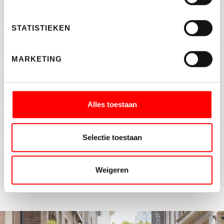
Taxaties
STATISTIEKEN
Waardebepaling
MARKETING
Beleggingen
Alles toestaan
Hypotheken
Selectie toestaan
Zoekopdracht
Weigeren