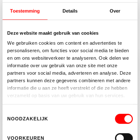
Toestemming
Details
Over
BEKIJK HET TOTALE WOONAANBOD
Deze website maakt gebruik van cookies
Onze diensten
We gebruiken cookies om content en advertenties te
personaliseren, om functies voor social media te bieden
en om ons websiteverkeer te analyseren. Ook delen we
Woning verkopen
informatie over uw gebruik van onze site met onze
partners voor social media, adverteren en analyse. Deze
partners kunnen deze gegevens combineren met andere
informatie die u aan ze heeft verstrekt of die ze hebben
Woning kopen
verzameld op basis van uw gebruik van hun services.
Toestemmingsselectie
Woning verhuren
NOODZAKELIJK
VOORKEUREN