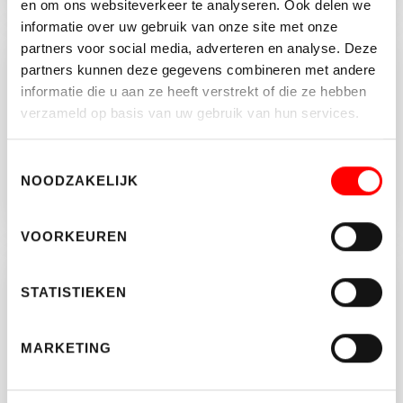
en om ons websiteverkeer te analyseren. Ook delen we
informatie over uw gebruik van onze site met onze
partners voor social media, adverteren en analyse. Deze
Jouw hypotheekadviseur
partners kunnen deze gegevens combineren met andere
informatie die u aan ze heeft verstrekt of die ze hebben
Reinier Bruin geeft onafhankelijk
verzameld op basis van uw gebruik van hun services.
hypotheekadvies.
Toestemmingsselectie
030-6775800
NOODZAKELIJK
DEMEERN870@HYPOTHEEKSHOP.NL
VOORKEUREN
Brochure aanvragen?
STATISTIEKEN
Vul onderstaande gegeven in en download de
brochure van dit object.
MARKETING