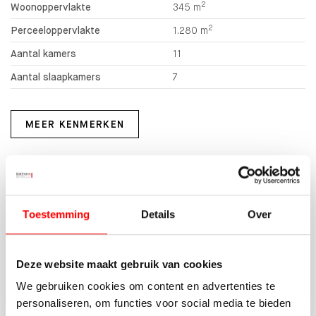
2
Woonoppervlakte
345 m
2
Perceeloppervlakte
1.280 m
Aantal kamers
11
Aantal slaapkamers
7
MEER KENMERKEN
Vragen of opmerkingen?
Toestemming
Details
Over
Neem vrijblijvend contact op met Rutger
Kanters.
Deze website maakt gebruik van cookies
030-2313035
We gebruiken cookies om content en advertenties te
INFO@WALTMANN.NL
personaliseren, om functies voor social media te bieden