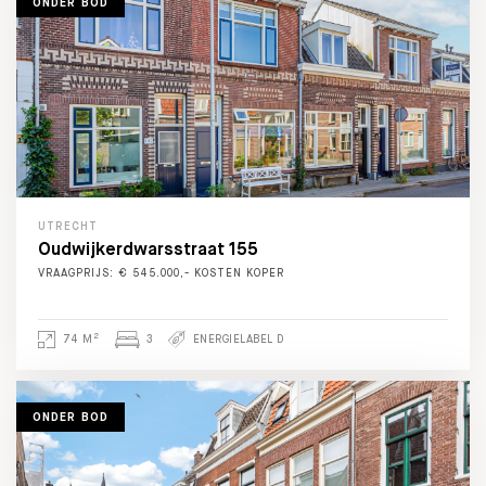
ONDER BOD
UTRECHT
Oudwijkerdwarsstraat 155
VRAAGPRIJS: € 545.000,- KOSTEN KOPER
2
74 M
3
ENERGIELABEL D
ONDER BOD