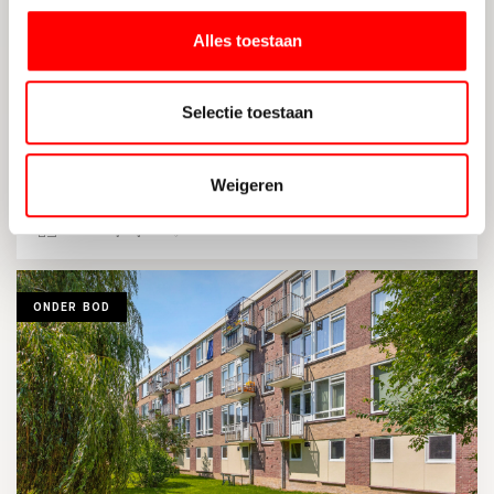
Alles toestaan
Selectie toestaan
UTRECHT
Hollandse Toren 27
VRAAGPRIJS: € 499.000,- KOSTEN KOPER
Weigeren
2
64 M
1
ENERGIELABEL A+
ONDER BOD