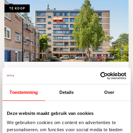
TE KOOP
UTRECHT
Molengraaffplantsoen 39
VRAAGPRIJS: € 375.000,- KOSTEN KOPER
Toestemming
Details
Over
2
76 M
2
ENERGIELABEL E
Deze website maakt gebruik van cookies
TE KOOP
We gebruiken cookies om content en advertenties te
personaliseren, om functies voor social media te bieden