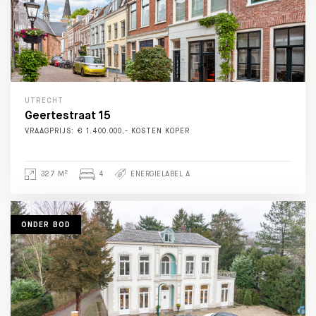
UTRECHT
Geertestraat 15
VRAAGPRIJS: € 1.400.000,- KOSTEN KOPER
2
327 M
4
ENERGIELABEL A
ONDER BOD