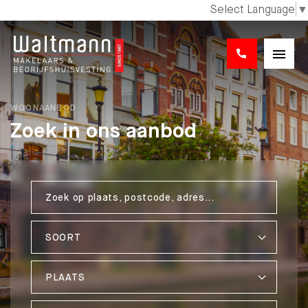
Select Language
▼
WOONAANBOD
Zoek in ons aanbod