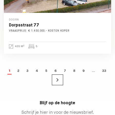
DOORN
Dorpsstraat 77
VRAAGPRIJS: € 1.450.000,- KOSTEN KOPER
2
435 M
5
1
2
3
4
5
6
7
8
9
…
33
Blijf op de hoogte
Schrijf je hier in voor de nieuwsbrief.