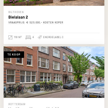
BILTHOVEN
Bielalaan 2
VRAAGPRIJS: € 525.000,- KOSTEN KOPER
2
118 M
4
ENERGIELABEL C
TE KOOP
ROTTERDAM