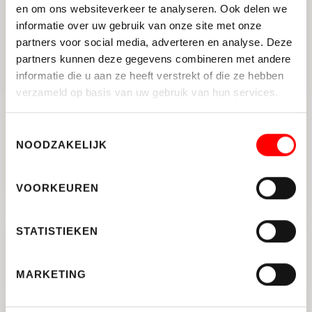
en om ons websiteverkeer te analyseren. Ook delen we
informatie over uw gebruik van onze site met onze
partners voor social media, adverteren en analyse. Deze
partners kunnen deze gegevens combineren met andere
informatie die u aan ze heeft verstrekt of die ze hebben
verzameld op basis van uw gebruik van hun services.
AUSTERLITZ
Toestemmingsselectie
De Beaufortweg 8
NOODZAKELIJK
VRAAGPRIJS: € 649.500,- KOSTEN KOPER
VOORKEUREN
2
133 M
4
ENERGIELABEL C
STATISTIEKEN
TE KOOP
MARKETING