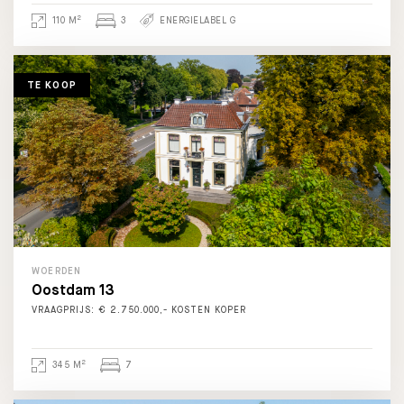
2
110 M
3
ENERGIELABEL G
TE KOOP
WOERDEN
Oostdam 13
VRAAGPRIJS: € 2.750.000,- KOSTEN KOPER
2
345 M
7