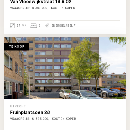
Van Vlooswijkstraat 19 A 02
VRAAGPRIJS: € 389.000,- KOSTEN KOPER
2
97 M
3
ENERGIELABEL F
TE KOOP
UTRECHT
Fruinplantsoen 28
VRAAGPRIJS: € 525.000,- KOSTEN KOPER