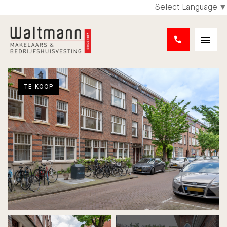
Select Language
▼
TE KOOP