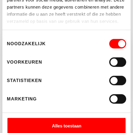
WALTMANN MAKELAARS TOESTEMMING OM PER E-MAIL
CONTACT MET MIJ OP TE NEMEN OVER DEZE WONING.
partners kunnen deze gegevens combineren met andere
informatie die u aan ze heeft verstrekt of die ze hebben
verzameld op basis van uw gebruik van hun services.
Toestemmingsselectie
NOODZAKELIJK
Vragen of opmerkingen?
Neem vrijblijvend contact op met Rutger
VOORKEUREN
Kanters.
STATISTIEKEN
030-2313035
INFO@WALTMANN.NL
MARKETING
Jouw hypotheekadviseur
Alles toestaan