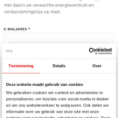
met daarin uw verwachte energieverbruik en
verduurzamingstips op maat.
E-MAILADRES *
AANTAL PERSONEN IN HUISHOUDEN *
Toestemming
Details
Over
VERWACHTE ENERGIEVERBRUIK *
Deze website maakt gebruik van cookies
We gebruiken cookies om content en advertenties te
LOPEND ENERGIECONTRACT MEE OVERNEMEN?
personaliseren, om functies voor social media te bieden
en om ons websiteverkeer te analyseren. Ook delen we
informatie over uw gebruik van onze site met onze
DOOR HET VERSTUREN VAN DIT FORMULIER GEEF IK AAN
partners voor social media, adverteren en analyse. Deze