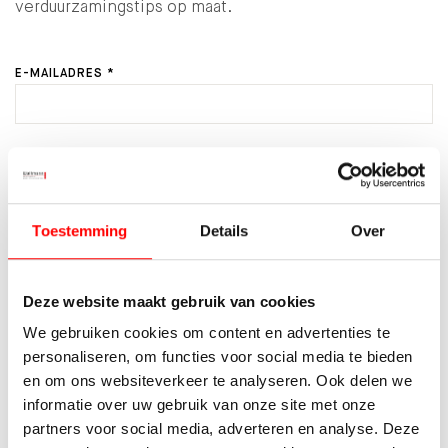
verduurzamingstips op maat.
E-MAILADRES *
AANTAL PERSONEN IN HUISHOUDEN *
Toestemming
Details
Over
VERWACHTE ENERGIEVERBRUIK *
Deze website maakt gebruik van cookies
We gebruiken cookies om content en advertenties te
LOPEND ENERGIECONTRACT MEE OVERNEMEN?
personaliseren, om functies voor social media te bieden
en om ons websiteverkeer te analyseren. Ook delen we
DOOR HET VERSTUREN VAN DIT FORMULIER GEEF IK AAN
informatie over uw gebruik van onze site met onze
WALTMANN MAKELAARS TOESTEMMING OM PER E-MAIL
CONTACT MET MIJ OP TE NEMEN OVER DEZE WONING.
partners voor social media, adverteren en analyse. Deze