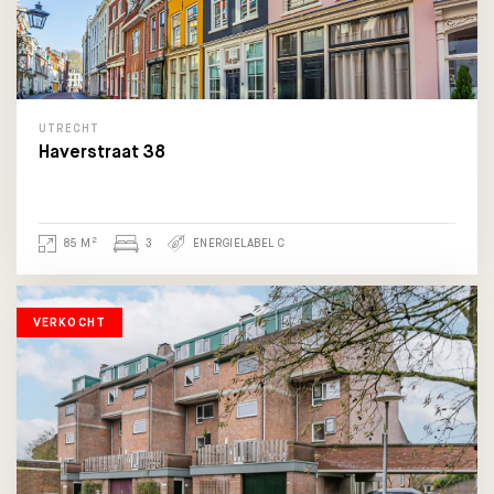
UTRECHT
Haverstraat 38
2
85 M
3
ENERGIELABEL C
VERKOCHT