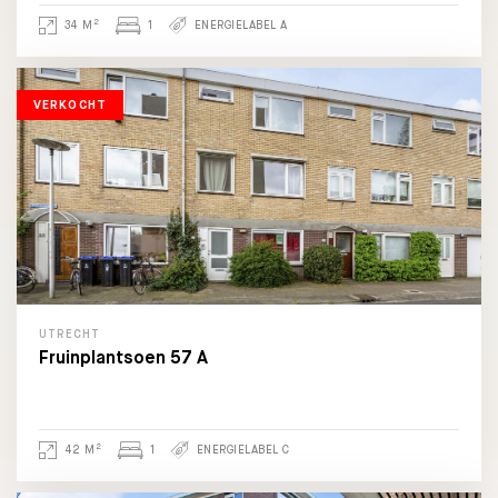
2
34 M
1
ENERGIELABEL A
VERKOCHT
UTRECHT
Fruinplantsoen 57 A
2
42 M
1
ENERGIELABEL C