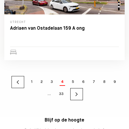
UTRECHT
Adriaen van Ostadelaan 159 A ong
1
2
3
4
5
6
7
8
9
…
33
Blijf op de hoogte