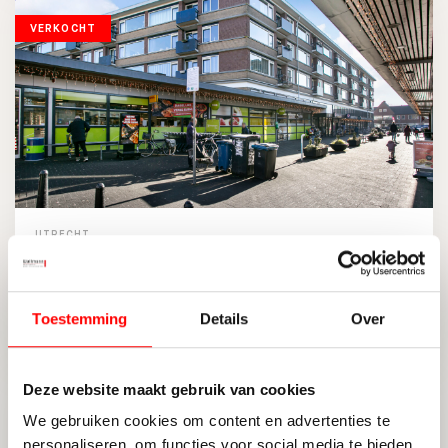
VERKOCHT
UTRECHT
Aquamarijnlaan 272
Toestemming
Details
Over
2
86 M
3
ENERGIELABEL A
Deze website maakt gebruik van cookies
VERKOCHT
We gebruiken cookies om content en advertenties te
personaliseren, om functies voor social media te bieden