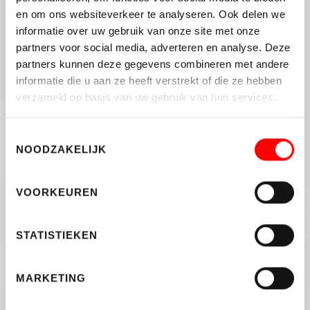
en om ons websiteverkeer te analyseren. Ook delen we
informatie over uw gebruik van onze site met onze
partners voor social media, adverteren en analyse. Deze
partners kunnen deze gegevens combineren met andere
informatie die u aan ze heeft verstrekt of die ze hebben
verzameld op basis van uw gebruik van hun services.
UTRECHT
Albert van Dalsumlaan 319
Toestemmingsselectie
NOODZAKELIJK
2
93 M
3
ENERGIELABEL A
VOORKEUREN
STATISTIEKEN
VERKOCHT
MARKETING