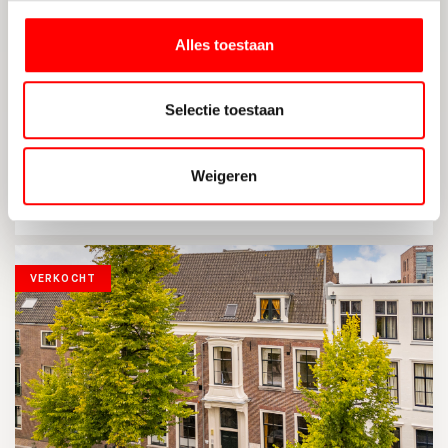
Alles toestaan
UTRECHT
Selectie toestaan
Arnodreef 49
Weigeren
2
79 M
3
ENERGIELABEL C
VERKOCHT