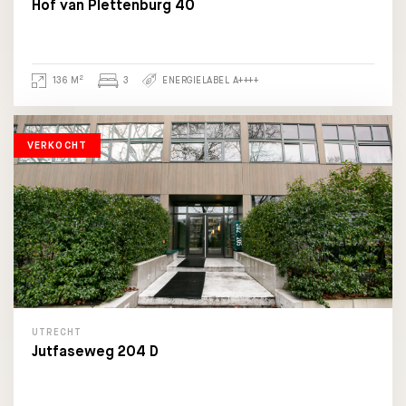
Hof van Plettenburg 40
2
136 M
3
ENERGIELABEL A++++
VERKOCHT
UTRECHT
Jutfaseweg 204 D