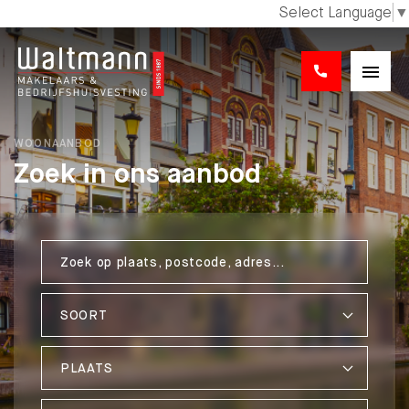
Select Language
▼
WOONAANBOD
Zoek in ons aanbod