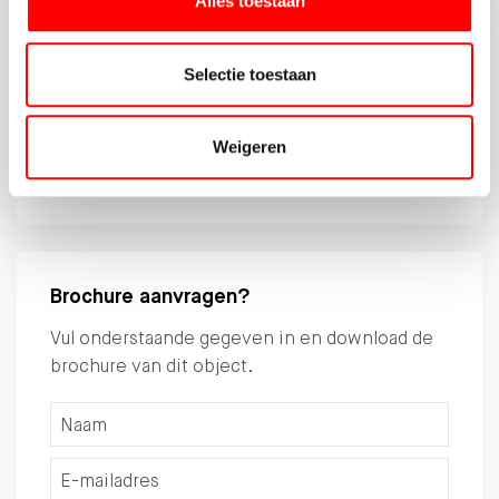
Alles toestaan
Jouw hypotheekadviseur
Reinier Bruin geeft onafhankelijk
Selectie toestaan
hypotheekadvies.
030-6775800
Weigeren
DEMEERN870@HYPOTHEEKSHOP.NL
Brochure aanvragen?
Vul onderstaande gegeven in en download de
brochure van dit object.