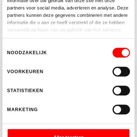
informatie over uw gebruik van onze site met onze
partners voor social media, adverteren en analyse. Deze
DOOR HET VERSTUREN VAN DIT FORMULIER GEEF IK AAN
partners kunnen deze gegevens combineren met andere
WALTMANN MAKELAARS TOESTEMMING OM PER E-MAIL
CONTACT MET MIJ OP TE NEMEN OVER DEZE WONING.
informatie die u aan ze heeft verstrekt of die ze hebben
verzameld op basis van uw gebruik van hun services.
Toestemmingsselectie
NOODZAKELIJK
Vragen of opmerkingen?
VOORKEUREN
Neem vrijblijvend contact op met Wim
Bentum.
STATISTIEKEN
030-2313035
MARKETING
INFO@WALTMANN.NL