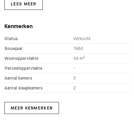
LEES MEER
Kenmerken
Status
Verkocht
Bouwjaar
1960
2
Woonoppervlakte
54 m
Perceeloppervlakte
-
Aantal kamers
3
Aantal slaapkamers
2
MEER KENMERKEN