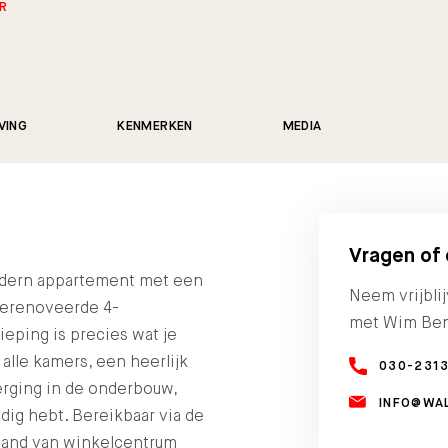
ER
VING
KENMERKEN
MEDIA
Vragen of
odern appartement met een
Neem vrijbli
 gerenoveerde 4-
met Wim Be
eping is precies wat je
alle kamers, een heerlijk
030-231
rging in de onderbouw,
INFO@WA
odig hebt. Bereikbaar via de
fstand van winkelcentrum