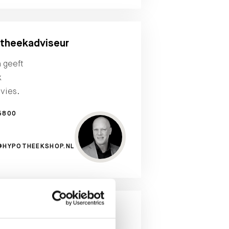
theekadviseur
n geeft
k
vies.
5800
@HYPOTHEEKSHOP.NL
aanvragen?