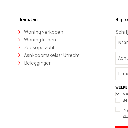
Diensten
Blijf
Woning verkopen
Schrij
Woning kopen
Zoekopdracht
Aankoopmakelaar Utrecht
Beleggingen
WELKE
Ma
Be
Ik
vo