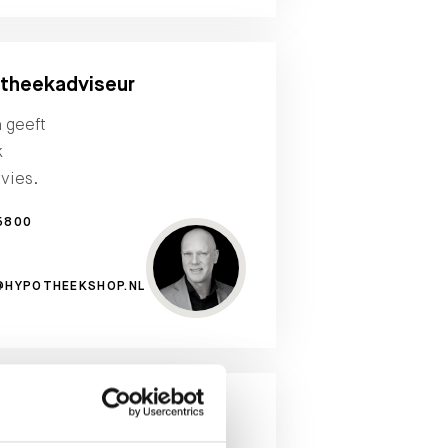
theekadviseur
n geeft
k
vies.
5800
@HYPOTHEEKSHOP.NL
aanvragen?