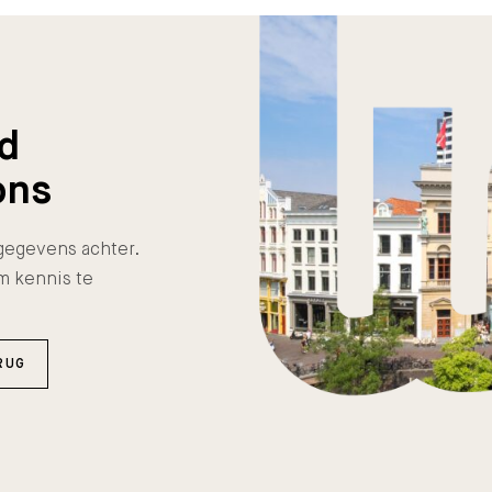
nd
ons
e gegevens achter.
m kennis te
RUG