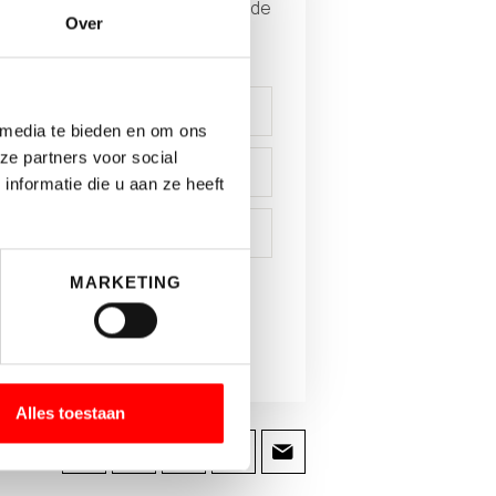
ande gegeven in en download de
Over
dit object.
 media te bieden en om ons
ze partners voor social
nformatie die u aan ze heeft
MARKETING
N
Alles toestaan
G: