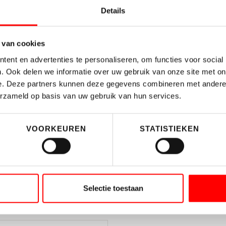
Vul ondersta
Details
5
brochure van 
4
 van cookies
ent en advertenties te personaliseren, om functies voor social
. Ook delen we informatie over uw gebruik van onze site met on
e. Deze partners kunnen deze gegevens combineren met andere i
erzameld op basis van uw gebruik van hun services.
VOORKEUREN
STATISTIEKEN
amingstips
AANVRAGE
ng het rapport met daarin
rduurzamingstips op maat.
Selectie toestaan
DEEL DEZE WONIN