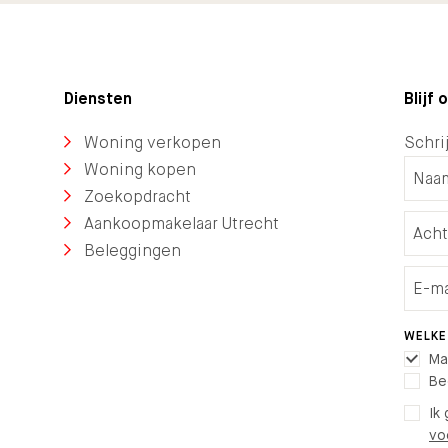
Diensten
Blijf
Woning verkopen
Schrij
Woning kopen
Zoekopdracht
Aankoopmakelaar Utrecht
Beleggingen
WELKE
Ma
Be
Ik
vo