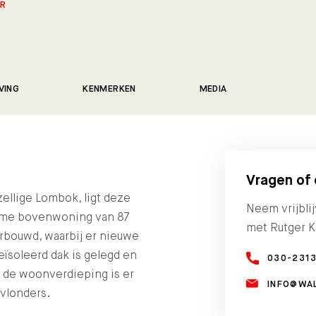
ER
VING
KENMERKEN
MEDIA
Vragen of
zellige Lombok, ligt deze
Neem vrijbli
ime bovenwoning van 87
met Rutger K
rbouwd, waarbij er nieuwe
eïsoleerd dak is gelegd en
030-231
n de woonverdieping is er
INFO@WA
 vlonders.