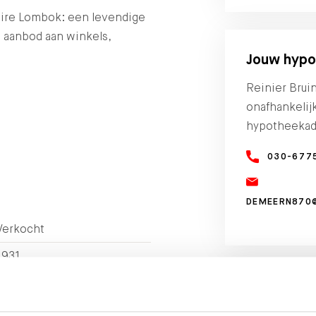
laire Lombok: een levendige
s aanbod aan winkels,
Jouw hypo
Reinier Brui
onafhankelij
hypotheekad
030-677
DEMEERN870
Verkocht
1931
2
87 m
Brochure 
-