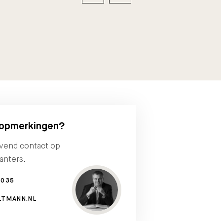
 opmerkingen?
jvend contact op
anters.
3035
LTMANN.NL