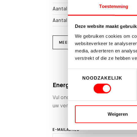
Toestemming
Aantal kamers
Aantal slaapkamers
Deze website maakt gebruik
We gebruiken cookies om cont
MEER KENMERKEN
websiteverkeer te analyseren
media, adverteren en analys
verstrekt of die ze hebben v
Toestemmingsselectie
NOODZAKELIJK
Energieverbruik en verduurz
Vul onderstaande velden in en ontva
uw verwachte energieverbruik en ve
Weigeren
E-MAILADRES *