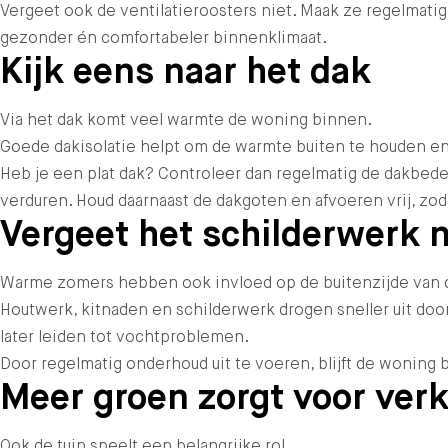
Vergeet ook de ventilatieroosters niet. Maak ze regelmati
gezonder én comfortabeler binnenklimaat.
Kijk eens naar het dak
Via het dak komt veel warmte de woning binnen.
Goede dakisolatie helpt om de warmte buiten te houden e
Heb je een plat dak? Controleer dan regelmatig de dakbedek
verduren. Houd daarnaast de dakgoten en afvoeren vrij, z
Vergeet het schilderwerk n
Warme zomers hebben ook invloed op de buitenzijde van 
Houtwerk, kitnaden en schilderwerk drogen sneller uit door
later leiden tot vochtproblemen.
Door regelmatig onderhoud uit te voeren, blijft de wonin
Meer groen zorgt voor verk
Ook de tuin speelt een belangrijke rol.