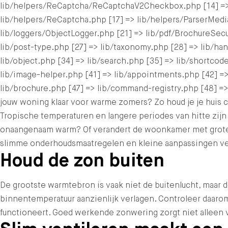
lib/helpers/ReCaptcha/ReCaptchaV2Checkbox.php [14] =>
lib/helpers/ReCaptcha.php [17] => lib/helpers/ParserMedi
lib/loggers/ObjectLogger.php [21] => lib/pdf/BrochureSecur
lib/post-type.php [27] => lib/taxonomy.php [28] => lib/hand
lib/object.php [34] => lib/search.php [35] => lib/shortcode
lib/image-helper.php [41] => lib/appointments.php [42] =>
lib/brochure.php [47] => lib/command-registry.php [48] =>
jouw woning klaar voor warme zomers? Zo houd je je huis
Tropische temperaturen en langere periodes van hitte zijn 
onaangenaam warm? Of verandert de woonkamer met grote ra
slimme onderhoudsmaatregelen en kleine aanpassingen verg
Houd de zon buiten
De grootste warmtebron is vaak niet de buitenlucht, maar 
binnentemperatuur aanzienlijk verlagen. Controleer daaro
functioneert. Goed werkende zonwering zorgt niet alleen vo