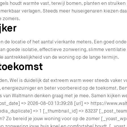
egels houdt warmte vast, terwijl bomen, planten en struiken
 merkbaar verlagen. Steeds meer huiseigenaren kiezen daa
me zomers.
jker
n de locatie of het aantal vierkante meters. Een goed onde
an goede isolatie, effectieve zonwering, slimme ventilatie
e aantrekkelijkheid van de woning op de lange termijn.
 toekomst
. Wel is duidelijk dat extreem warm weer steeds vaker v
 energiezuiniger en beter voorbereid op de toekomst. Ben
van Waltmann denken graag met je mee. Samen kijken we n
[post_date] => 2026-08-03 13:39:28 [url] => https://www.w
edia_duplicate] => 1 [_thumbnail_id] => 83237 [_post_te
den? Zo bereid je jouw woning voor op de zomer [_yoast
e en zonwering jouw huis koel en comfortabel houdt. [_yo