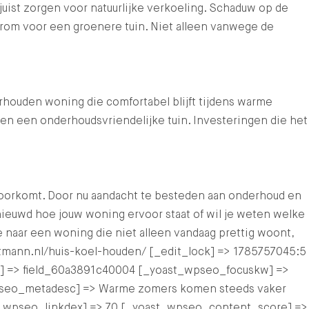
 juist zorgen voor natuurlijke verkoeling. Schaduw op de
rom voor een groenere tuin. Niet alleen vanwege de
rhouden woning die comfortabel blijft tijdens warme
 en een onderhoudsvriendelijke tuin. Investeringen die het
oorkomt. Door nu aandacht te besteden aan onderhoud en
ieuwd hoe jouw woning ervoor staat of wil je weten welke
aar een woning die niet alleen vandaag prettig woont,
altmann.nl/huis-koel-houden/ [_edit_lock] => 1785757045:5
am] => field_60a3891c40004 [_yoast_wpseo_focuskw] =>
_wpseo_metadesc] => Warme zomers komen steeds vaker
ast_wpseo_linkdex] => 70 [_yoast_wpseo_content_score] =>