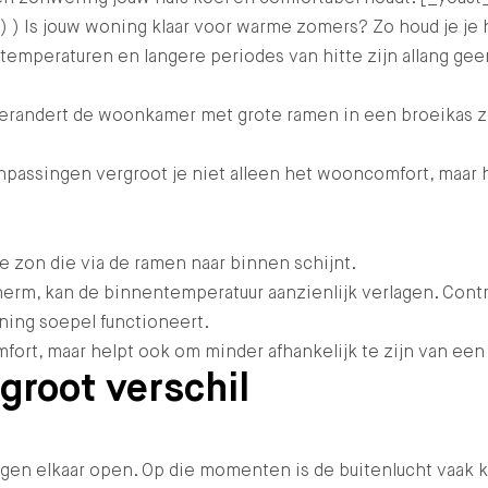
 ) Is jouw woning klaar voor warme zomers? Zo houd je je
mperaturen en langere periodes van hitte zijn allang geen 
andert de woonkamer met grote ramen in een broeikas zodra
assingen vergroot je niet alleen het wooncomfort, maar h
e zon die via de ramen naar binnen schijnt.
herm, kan de binnentemperatuur aanzienlijk verlagen. Cont
ning soepel functioneert.
rt, maar helpt ook om minder afhankelijk te zijn van een v
groot verschil
tegen elkaar open. Op die momenten is de buitenlucht vaak