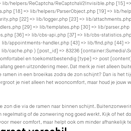
 lib/helpers/ReCaptcha/ReCaptchaV2Invisible.php [15] =
a.php [18] => lib/helpers/ParserObject.php [19] => lib/he
ity.php [22] => lib/logger.php [23] => lib/attachments.php 
lers.php [29] => lib/templates.php [30] => lib/parser.php [
s.php [36] => lib/cbs-api.php [37] => lib/cbs-statistics.php
 lib/appointments-handler.php [43] => lib/find.php [44] =>
 lib/cache.php ) [post_id] => 83236 [container:Sumedia\Sur
 comfortabel en toekomstbestendig [type] => post [conten
allang geen uitzondering meer. Dat merk je niet alleen bui
men in een broeikas zodra de zon schijnt? Dan is het tijd
root je niet alleen het wooncomfort, maar houd je jouw w
de zon die via de ramen naar binnen schijnt. Buitenzonweri
m regelmatig of de zonwering nog goed werkt. Kijk of het 
or meer comfort, maar helpt ook om minder afhankelijk te z