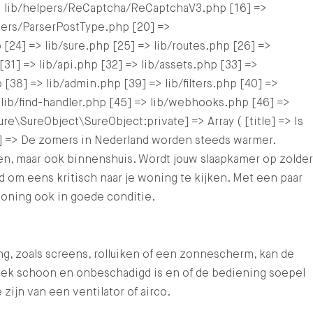
> lib/helpers/ReCaptcha/ReCaptchaV3.php [16] =>
lpers/ParserPostType.php [20] =>
[24] => lib/sure.php [25] => lib/routes.php [26] =>
31] => lib/api.php [32] => lib/assets.php [33] =>
 [38] => lib/admin.php [39] => lib/filters.php [40] =>
 lib/find-handler.php [45] => lib/webhooks.php [46] =>
e\SureObject\SureObject:private] => Array ( [title] => Is
t] => De zomers in Nederland worden steeds warmer.
ten, maar ook binnenshuis. Wordt jouw slaapkamer op zolder
 om eens kritisch naar je woning te kijken. Met een paar
oning ook in goede conditie.
ng, zoals screens, rolluiken of een zonnescherm, kan de
doek schoon en onbeschadigd is en of de bediening soepel
ijn van een ventilator of airco.