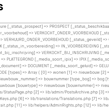
s
> sure [_status_prospect] => PROSPECT [_status_beschikb
nder_voorbehoud] => VERKOCHT_ONDER_VOORBEHOUD [_sta
=> VERHUURD_ONDER_VOORBEHOUD [_status_geveild] => G
IJK [_status_in_voorbereiding] => IN_VOORBEREIDING [_s
ht_bij_inschrijving] => VERKOCHT_BIJ_INSCHRIJVING [_m
 => PLATTEGROND [_media_soort_ipix] => IPIX [_media_so
_document] => DOCUMENT [_media_soort_geluid] => GELU
[types] => Array ( [0] => wonen [1] => nieuwbouw [2] 
uwbouw_nummer] => bouwnummer [type_bog] => bog [type_
euwbouw [bouwtype] => nieuwbouw [bouwnummer] => nieuwb
s/StatusPage.php [2] => lib/admin/PostsArchive.php [3] =
ys.php [6] => lib/translations/Translations.php [7] => lib/t
igTrait.php [11] => lib/helpers/AdminRights.php [12] => lib