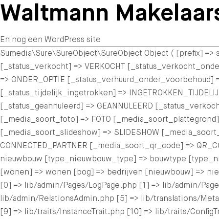
Waltmann Makelaar
En nog een WordPress site
Sumedia\Sure\SureObject\SureObject Object ( [prefix] =
[_status_verkocht] => VERKOCHT [_status_verkocht_o
=> ONDER_OPTIE [_status_verhuurd_onder_voorbehoud] 
[_status_tijdelijk_ingetrokken] => INGETROKKEN_TIJDEL
[_status_geannuleerd] => GEANNULEERD [_status_verkoc
[_media_soort_foto] => FOTO [_media_soort_plattegrond]
[_media_soort_slideshow] => SLIDESHOW [_media_soort
CONNECTED_PARTNER [_media_soort_qr_code] => QR_CODE 
nieuwbouw [type_nieuwbouw_type] => bouwtype [type_nie
[wonen] => wonen [bog] => bedrijven [nieuwbouw] => ni
[0] => lib/admin/Pages/LogPage.php [1] => lib/admin/Page
lib/admin/RelationsAdmin.php [5] => lib/translations/MetaKe
[9] => lib/traits/InstanceTrait.php [10] => lib/traits/Conf