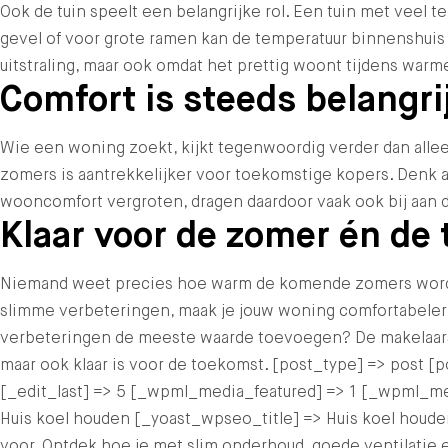
Ook de tuin speelt een belangrijke rol. Een tuin met veel t
gevel of voor grote ramen kan de temperatuur binnenshuis
uitstraling, maar ook omdat het prettig woont tijdens war
Comfort is steeds belangri
Wie een woning zoekt, kijkt tegenwoordig verder dan allee
zomers is aantrekkelijker voor toekomstige kopers. Denk a
wooncomfort vergroten, dragen daardoor vaak ook bij aan d
Klaar voor de zomer én de
Niemand weet precies hoe warm de komende zomers worden
slimme verbeteringen, maak je jouw woning comfortabeler,
verbeteringen de meeste waarde toevoegen? De makelaars 
maar ook klaar is voor de toekomst. [post_type] => post 
[_edit_last] => 5 [_wpml_media_featured] => 1 [_wpml_m
Huis koel houden [_yoast_wpseo_title] => Huis koel hou
voor. Ontdek hoe je met slim onderhoud, goede ventilati