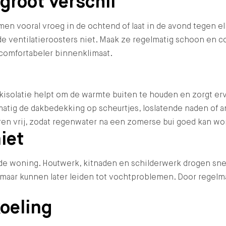
groot verschil
ramen vooral vroeg in de ochtend of laat in de avond tegen 
e ventilatieroosters niet. Maak ze regelmatig schoon en 
 comfortabeler binnenklimaat.
isolatie helpt om de warmte buiten te houden en zorgt er
atig de dakbedekking op scheurtjes, loslatende naden of an
eren vrij, zodat regenwater na een zomerse bui goed kan w
iet
woning. Houtwerk, kitnaden en schilderwerk drogen sneller
maar kunnen later leiden tot vochtproblemen. Door regelmat
oeling