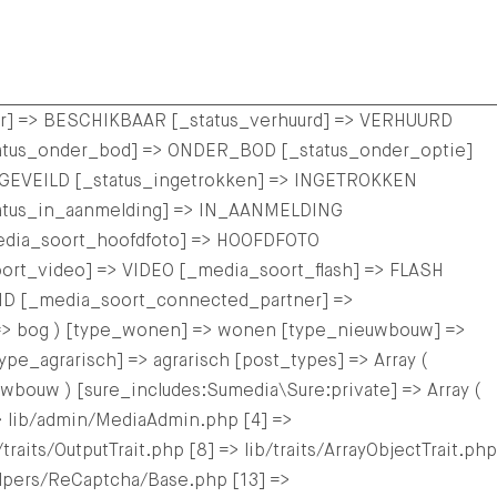
aar] => BESCHIKBAAR [_status_verhuurd] => VERHUURD
tus_onder_bod] => ONDER_BOD [_status_onder_optie]
EVEILD [_status_ingetrokken] => INGETROKKEN
tatus_in_aanmelding] => IN_AANMELDING
edia_soort_hoofdfoto] => HOOFDFOTO
ort_video] => VIDEO [_media_soort_flash] => FLASH
ID [_media_soort_connected_partner] =>
=> bog ) [type_wonen] => wonen [type_nieuwbouw] =>
agrarisch] => agrarisch [post_types] => Array (
ouw ) [sure_includes:Sumedia\Sure:private] => Array (
> lib/admin/MediaAdmin.php [4] =>
raits/OutputTrait.php [8] => lib/traits/ArrayObjectTrait.php
/helpers/ReCaptcha/Base.php [13] =>