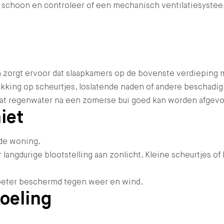
g schoon en controleer of een mechanisch ventilatiesystee
n zorgt ervoor dat slaapkamers op de bovenste verdieping
king op scheurtjes, loslatende naden of andere beschadigin
odat regenwater na een zomerse bui goed kan worden afgevo
iet
de woning.
 langdurige blootstelling aan zonlicht. Kleine scheurtjes 
g beter beschermd tegen weer en wind.
oeling