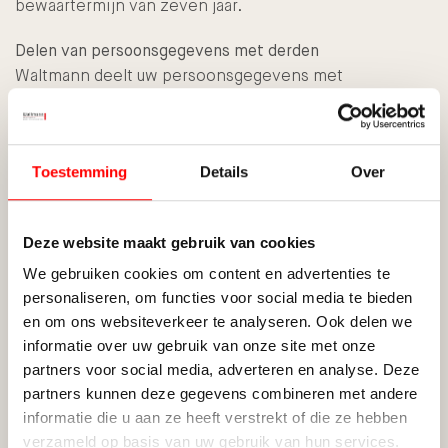
bewaartermijn van zeven jaar.
Delen van persoonsgegevens met derden
Waltmann deelt uw persoonsgegevens met
verschillende derden als dit noodzakelijk is voor het
uitvoeren van de overeenkomst en om te voldoen aan
een eventuele wettelijke verplichting. Met bedrijven
Toestemming
Details
Over
die uw gegevens verwerken in onze opdracht, sluiten
wij een bewerkersovereenkomst om te zorgen voor
eenzelfde niveau van beveiliging en vertrouwelijkheid
Deze website maakt gebruik van cookies
van uw gegevens. Waltmann blijft verantwoordelijk
voor deze verwerkingen.
We gebruiken cookies om content en advertenties te
personaliseren, om functies voor social media te bieden
Cookies, of vergelijkbare technieken, die wij gebruiken
en om ons websiteverkeer te analyseren. Ook delen we
Waltmann gebruikt functionele, analytische en tracking
informatie over uw gebruik van onze site met onze
cookies. Een cookie is een klein tekstbestand dat bij
partners voor social media, adverteren en analyse. Deze
het eerste bezoek aan deze website wordt
partners kunnen deze gegevens combineren met andere
informatie die u aan ze heeft verstrekt of die ze hebben
opgeslagen in de browser van uw computer, tablet of
verzameld op basis van uw gebruik van hun services.
smartphone. Waltmann gebruikt cookies met een puur