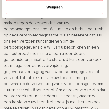
te corrigeren of te verwijderen. Daarnaast hebt u het
Weigeren
recht om uw eventuele toestemming voor de
gegevensverwerking in te trekken of bezwaar te
maken tegen de verwerking van uw
persoonsgegevens door Waltmann en hebt u het recht
op gegevensoverdraagbaarheid. Dat betekent dat u bij
ons een verzoek kunt indienen om de
persoonsgegevens die wij van u beschikken in een
computerbestand naar u of een ander, door u
genoemde organisatie, te sturen. U kunt een verzoek
tot inzage, correctie, verwijdering,
gegevensoverdraging van uw persoonsgegevens of
verzoek tot intrekking van uw toestemming of
bezwaar op de verwerking van uw persoonsgegevens
sturen naar wijk@beumer.nl. Om er zeker van te zijn dat
het verzoek tot inzage door u is gedaan, vragen wij u
een kopie van uw identiteitsbewijs met het verzoek
mee te sturen. Maak in deze kopie uw pasfoto, MRZ