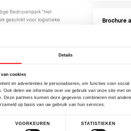
ige Bedrijvenpark "Het
stek geschikt voor logistieke
Brochure 
lag, overslag en productie.
Vul ondersta
rk "Het Klooster"…
brochure van 
Details
 van cookies
ent en advertenties te personaliseren, om functies voor social
. Ook delen we informatie over uw gebruik van onze site met on
e. Deze partners kunnen deze gegevens combineren met andere i
erzameld op basis van uw gebruik van hun services.
Bedrijfsruimte
AANVRAGE
Verhuurd
VOORKEUREN
STATISTIEKEN
2
99 m