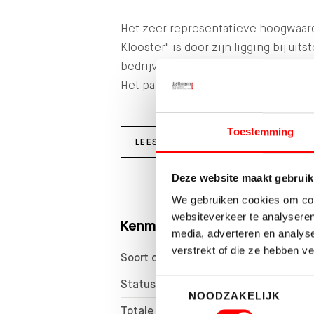
Het zeer representatieve hoogwaard
Klooster" is door zijn ligging bij uit
bedrijven, transport, distributie, ops
Het parkmanagement op bedrijvenpa
Toestemming
LEES MEER
Deze website maakt gebruik
We gebruiken cookies om cont
websiteverkeer te analyseren
Kenmerken
media, adverteren en analys
verstrekt of die ze hebben v
Soort object
Status
Toestemmingsselectie
NOODZAKELIJK
Totale oppervlakte