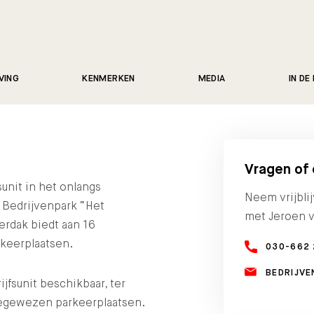
VING
KENMERKEN
MEDIA
IN DE
Vragen of
unit in het onlangs
Neem vrijbli
 Bedrijvenpark “Het
met Jeroen v
erdak biedt aan 16
rkeerplaatsen.
030-662 
BEDRIJV
jfsunit beschikbaar, ter
oegewezen parkeerplaatsen.