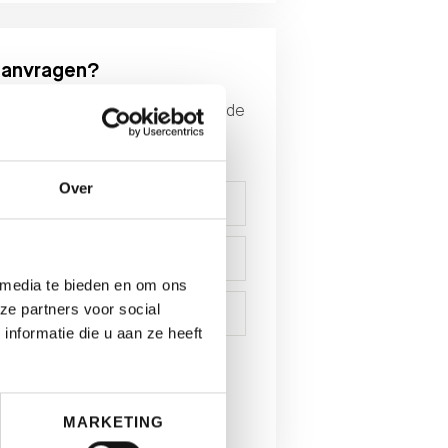
aanvragen?
ande gegeven in en download de
dit object.
Over
 media te bieden en om ons
ze partners voor social
nformatie die u aan ze heeft
N
MARKETING