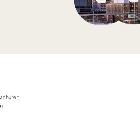
aanhuren
en