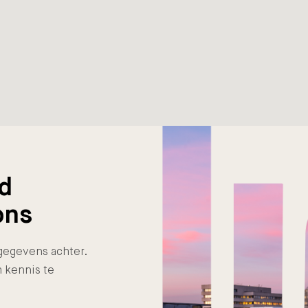
nd
ons
e gegevens achter.
 kennis te