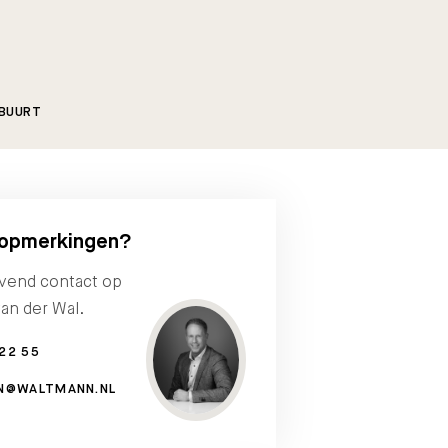
 BUURT
 opmerkingen?
jvend contact op
an der Wal.
22 55
EN@WALTMANN.NL