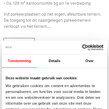
- Ca. 128 m² kantoorruimte bg en 1e verdieping
Vijf parkeerplaatsen op het eigen, afsluitbare terrein.
De toegang tot dit naastgelegen parkeerterrein
verloopt via het terrein…
LEES MEER
Kenmerken
Toestemming
Details
Over
Soort object
Bedrijfsruimte
Deze website maakt gebruik van cookies
Status
Verkocht
We gebruiken cookies om content en advertenties te
2
Totale oppervlakte
868 m
personaliseren, om functies voor social media te bieden
en om ons websiteverkeer te analyseren. Ook delen we
informatie over uw gebruik van onze site met onze
MEER KENMERKEN