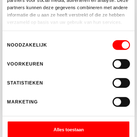
partners voor social media, adverteren en analyse. Deze
partners kunnen deze gegevens combineren met andere
informatie die u aan ze heeft verstrekt of die ze hebben
verzameld op basis van uw gebruik van hun services.
Vragen of opmerkingen?
Neem vrijblijvend contact op met Waltmann
Toestemmingsselectie
Makelaars.
NOODZAKELIJK
030-662 22 55
VOORKEUREN
BEDRIJVEN@WALTMANN.NL
STATISTIEKEN
MARKETING
DEEL DIT BEDRIJFSPAND:
Alles toestaan