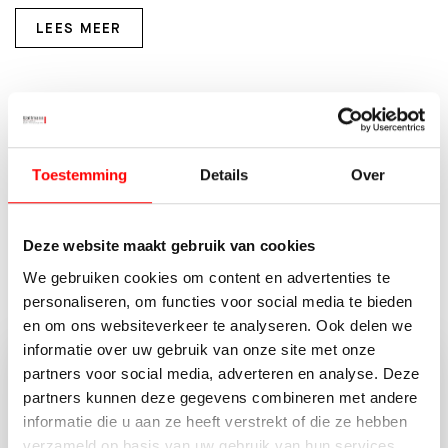
LEES MEER
Kenmerken
Soort object
Bedrijfsruimte
Toestemming
Details
Over
Status
Verhuurd
2
Totale oppervlakte
285 m
Deze website maakt gebruik van cookies
MEER KENMERKEN
We gebruiken cookies om content en advertenties te
personaliseren, om functies voor social media te bieden
en om ons websiteverkeer te analyseren. Ook delen we
informatie over uw gebruik van onze site met onze
partners voor social media, adverteren en analyse. Deze
Vragen of opmerkingen?
partners kunnen deze gegevens combineren met andere
Neem vrijblijvend contact op met Jeroen van
informatie die u aan ze heeft verstrekt of die ze hebben
der Wal.
verzameld op basis van uw gebruik van hun services.