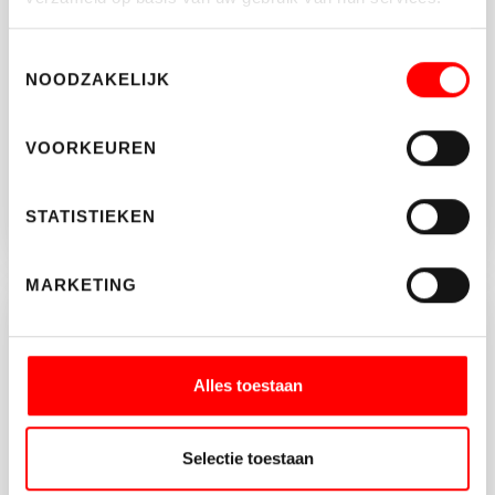
030-662 22 55
Toestemmingsselectie
NOODZAKELIJK
BEDRIJVEN@WALTMANN.NL
VOORKEUREN
STATISTIEKEN
MARKETING
Brochure aanvragen?
Vul onderstaande gegeven in en download de
Alles toestaan
brochure van dit object.
Selectie toestaan