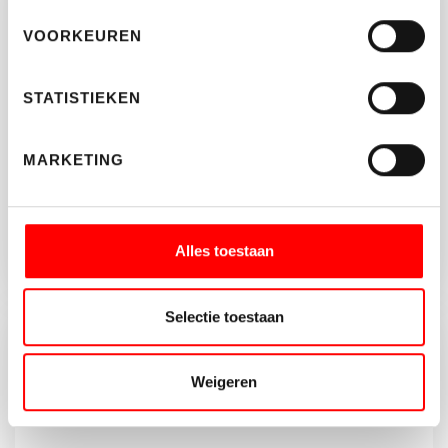
Vragen of opmerkingen?
VOORKEUREN
Neem vrijblijvend contact op met Waltmann
Makelaars.
STATISTIEKEN
030-662 22 55
BEDRIJVEN@WALTMANN.NL
MARKETING
Alles toestaan
Selectie toestaan
Brochure aanvragen?
Weigeren
Vul onderstaande gegeven in en download de
brochure van dit object.