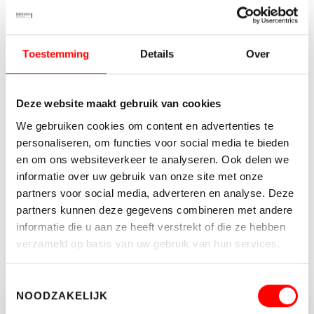
LEES MEER
Toestemming
Details
Over
Kenmerken
Deze website maakt gebruik van cookies
Soort object
Kantoorruimte
We gebruiken cookies om content en advertenties te
Status
Verkocht
personaliseren, om functies voor social media te bieden
2
Totale oppervlakte
447 m
en om ons websiteverkeer te analyseren. Ook delen we
2
informatie over uw gebruik van onze site met onze
In units vanaf
447 m
partners voor social media, adverteren en analyse. Deze
Aantal lagen
3
partners kunnen deze gegevens combineren met andere
informatie die u aan ze heeft verstrekt of die ze hebben
verzameld op basis van uw gebruik van hun services.
MEER KENMERKEN
Toestemmingsselectie
NOODZAKELIJK