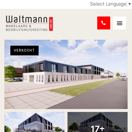
Select Language
▼
VERKOCHT
17+