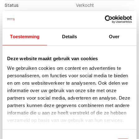
Status
Verkocht
2
Totale oppervlakte
147 m
2
In units vanaf
147 m
Aantal lagen
1
Toestemming
Details
Over
MEER KENMERKEN
Deze website maakt gebruik van cookies
We gebruiken cookies om content en advertenties te
personaliseren, om functies voor social media te bieden
en om ons websiteverkeer te analyseren. Ook delen we
Vragen of opmerkingen?
informatie over uw gebruik van onze site met onze
partners voor social media, adverteren en analyse. Deze
Neem vrijblijvend contact op met Waltmann
partners kunnen deze gegevens combineren met andere
Makelaars.
informatie die u aan ze heeft verstrekt of die ze hebben
verzameld op basis van uw gebruik van hun services.
030-662 22 55
BEDRIJVEN@WALTMANN.NL
Toestemmingsselectie