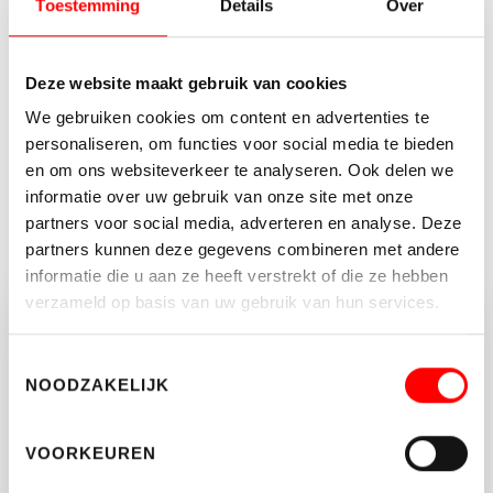
Toestemming
Details
Over
Kenmerken
Soort object
Bedrijfsruimte
Deze website maakt gebruik van cookies
Status
Verhuurd
We gebruiken cookies om content en advertenties te
personaliseren, om functies voor social media te bieden
2
Totale oppervlakte
469 m
en om ons websiteverkeer te analyseren. Ook delen we
informatie over uw gebruik van onze site met onze
partners voor social media, adverteren en analyse. Deze
MEER KENMERKEN
partners kunnen deze gegevens combineren met andere
informatie die u aan ze heeft verstrekt of die ze hebben
verzameld op basis van uw gebruik van hun services.
Vragen of opmerkingen?
Toestemmingsselectie
Neem vrijblijvend contact op met Waltmann
NOODZAKELIJK
Makelaars.
VOORKEUREN
030-662 22 55