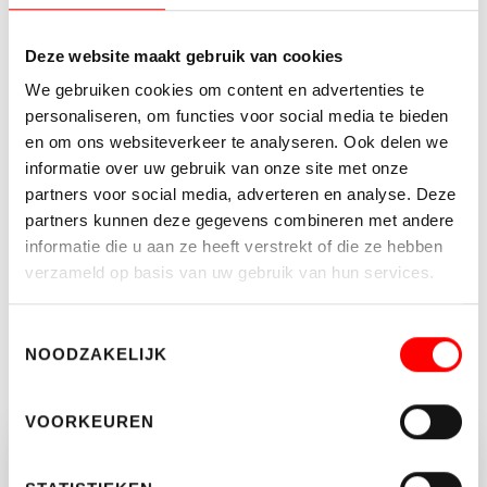
LEES MEER
Deze website maakt gebruik van cookies
We gebruiken cookies om content en advertenties te
Kenmerken
personaliseren, om functies voor social media te bieden
en om ons websiteverkeer te analyseren. Ook delen we
Soort object
Kantoorruimte
informatie over uw gebruik van onze site met onze
Status
Te huur
partners voor social media, adverteren en analyse. Deze
2
Totale oppervlakte
300 m
partners kunnen deze gegevens combineren met andere
informatie die u aan ze heeft verstrekt of die ze hebben
2
In units vanaf
25 m
verzameld op basis van uw gebruik van hun services.
Aantal lagen
3
Toestemmingsselectie
NOODZAKELIJK
MEER KENMERKEN
VOORKEUREN
Vragen of opmerkingen?