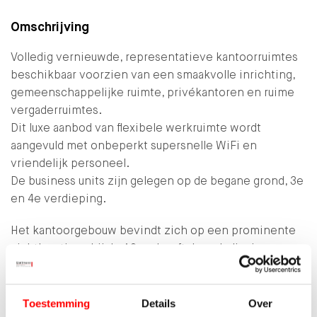
Omschrijving
Volledig vernieuwde, representatieve kantoorruimtes
beschikbaar voorzien van een smaakvolle inrichting,
gemeenschappelijke ruimte, privékantoren en ruime
vergaderruimtes.
Dit luxe aanbod van flexibele werkruimte wordt
aangevuld met onbeperkt supersnelle WiFi en
vriendelijk personeel.
De business units zijn gelegen op de begane grond, 3e
en 4e verdieping.
Het kantoorgebouw bevindt zich op een prominente
zichtlocatie nabij de A2 en heeft door de ligging en
uitstraling een zeer goede zichtbaarheid.
Het kantorenpark 'De Poort van Nieuwegein'…
Toestemming
Details
Over