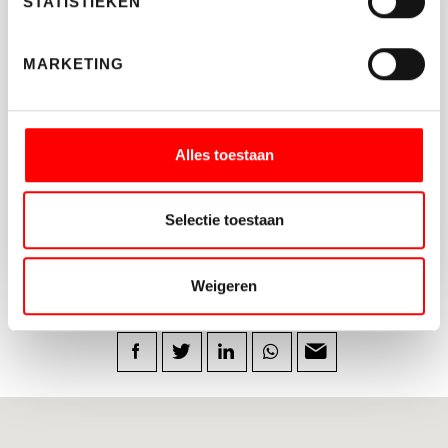
STATISTIEKEN
Neem vrijblijvend contact op met Waltmann
Makelaars.
MARKETING
030-662 22 55
BEDRIJVEN@WALTMANN.NL
Alles toestaan
Selectie toestaan
Weigeren
DEEL DIT BEDRIJFSPAND: