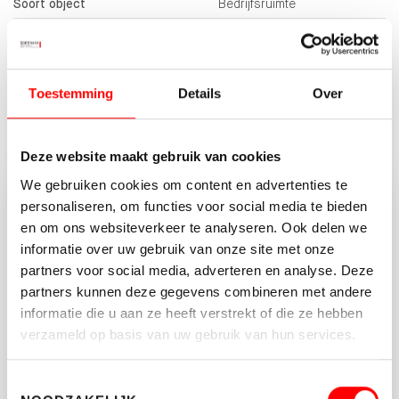
Soort object
Bedrijfsruimte
Status
Verhuurd
2
Totale oppervlakte
1.818 m
Toestemming
Details
Over
MEER KENMERKEN
Deze website maakt gebruik van cookies
We gebruiken cookies om content en advertenties te
personaliseren, om functies voor social media te bieden
Vragen of opmerkingen?
en om ons websiteverkeer te analyseren. Ook delen we
Neem vrijblijvend contact op met Jeroen van
informatie over uw gebruik van onze site met onze
der Wal.
partners voor social media, adverteren en analyse. Deze
partners kunnen deze gegevens combineren met andere
030-662 22 55
informatie die u aan ze heeft verstrekt of die ze hebben
verzameld op basis van uw gebruik van hun services.
BEDRIJVEN@WALTMANN.NL
Toestemmingsselectie