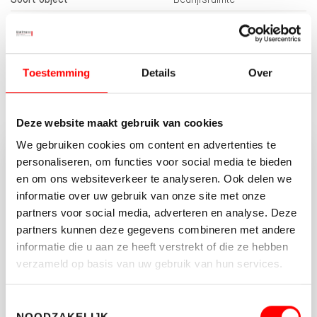
Status
Verkocht
2
Totale oppervlakte
275 m
Toestemming
Details
Over
MEER KENMERKEN
Deze website maakt gebruik van cookies
We gebruiken cookies om content en advertenties te
personaliseren, om functies voor social media te bieden
Vragen of opmerkingen?
en om ons websiteverkeer te analyseren. Ook delen we
Neem vrijblijvend contact op met Jeroen van
informatie over uw gebruik van onze site met onze
der Wal.
partners voor social media, adverteren en analyse. Deze
partners kunnen deze gegevens combineren met andere
030-662 22 55
informatie die u aan ze heeft verstrekt of die ze hebben
verzameld op basis van uw gebruik van hun services.
BEDRIJVEN@WALTMANN.NL
Toestemmingsselectie
NOODZAKELIJK