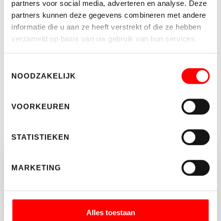
partners voor social media, adverteren en analyse. Deze
Kenmerken
partners kunnen deze gegevens combineren met andere
informatie die u aan ze heeft verstrekt of die ze hebben
Soort object
Winkelruimte
verzameld op basis van uw gebruik van hun services.
Status
Verkocht
Toestemmingsselectie
2
Totale oppervlakte
91 m
NOODZAKELIJK
2
In units vanaf
91 m
VOORKEUREN
MEER KENMERKEN
STATISTIEKEN
MARKETING
Vragen of opmerkingen?
Neem vrijblijvend contact op met Waltmann
Makelaars.
Alles toestaan