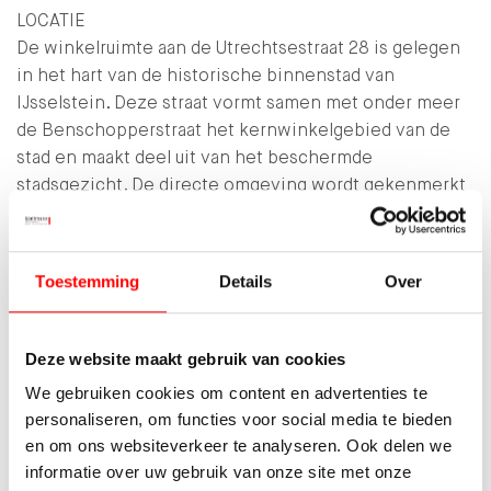
LOCATIE
De winkelruimte aan de Utrechtsestraat 28 is gelegen
in het hart van de historische binnenstad van
IJsselstein. Deze straat vormt samen met onder meer
de Benschopperstraat het kernwinkelgebied van de
stad en maakt deel uit van het beschermde
stadsgezicht. De directe omgeving wordt gekenmerkt
door een gevarieerd aanbod van detailhandel,
speciaalzaken en horeca, aangevuld met terrassen.
Door deze concentratie van functies kent het gebied
Toestemming
Details
Over
een continue passantenstroom en een levendig
stedelijk karakter.
Deze website maakt gebruik van cookies
In…
We gebruiken cookies om content en advertenties te
personaliseren, om functies voor social media te bieden
LEES MEER
en om ons websiteverkeer te analyseren. Ook delen we
informatie over uw gebruik van onze site met onze