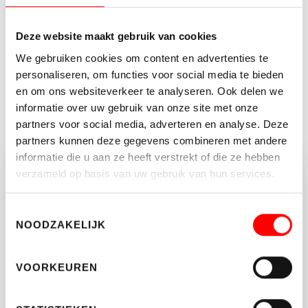
Soort object
Bedrijfsruimte
Deze website maakt gebruik van cookies
Status
Verkocht
We gebruiken cookies om content en advertenties te
2
Totale oppervlakte
108 m
personaliseren, om functies voor social media te bieden
en om ons websiteverkeer te analyseren. Ook delen we
informatie over uw gebruik van onze site met onze
MEER KENMERKEN
partners voor social media, adverteren en analyse. Deze
partners kunnen deze gegevens combineren met andere
informatie die u aan ze heeft verstrekt of die ze hebben
verzameld op basis van uw gebruik van hun services.
Vragen of opmerkingen?
Neem vrijblijvend contact op met Waltmann
Toestemmingsselectie
NOODZAKELIJK
Makelaars.
030-662 22 55
VOORKEUREN
BEDRIJVEN@WALTMANN.NL