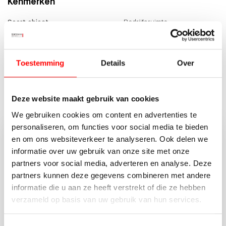
Kenmerken
Soort object
Bedrijfsruimte
Status
Verkocht
2
Totale oppervlakte
1.524 m
Toestemming
Details
Over
MEER KENMERKEN
Deze website maakt gebruik van cookies
We gebruiken cookies om content en advertenties te
personaliseren, om functies voor social media te bieden
en om ons websiteverkeer te analyseren. Ook delen we
Vragen of opmerkingen?
informatie over uw gebruik van onze site met onze
Neem vrijblijvend contact op met Jeroen van
partners voor social media, adverteren en analyse. Deze
der Wal.
partners kunnen deze gegevens combineren met andere
informatie die u aan ze heeft verstrekt of die ze hebben
030-662 22 55
verzameld op basis van uw gebruik van hun services.
BEDRIJVEN@WALTMANN.NL