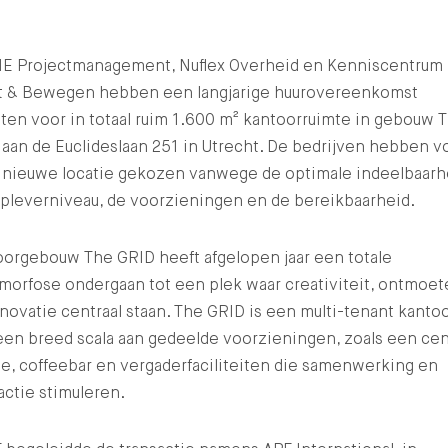
E Projectmanagement, Nuflex Overheid en Kenniscentrum
t & Bewegen hebben een langjarige huurovereenkomst
ten voor in totaal ruim 1.600 m² kantoorruimte in gebouw 
aan de Euclideslaan 251 in Utrecht. De bedrijven hebben v
 nieuwe locatie gekozen vanwege de optimale indeelbaarh
opleverniveau, de voorzieningen en de bereikbaarheid.
oorgebouw The GRID heeft afgelopen jaar een totale
morfose ondergaan tot een plek waar creativiteit, ontmoe
novatie centraal staan. The GRID is een multi-tenant kanto
en breed scala aan gedeelde voorzieningen, zoals een cen
e, coffeebar en vergaderfaciliteiten die samenwerking en
actie stimuleren.