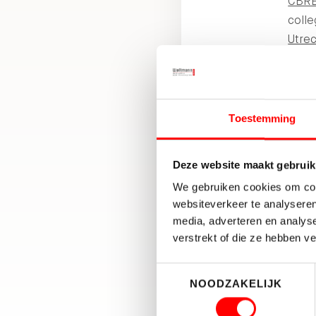
CBR
coll
Utre
gead
Spor
bijg
Toestemming
Huur
en
Kn
Deze website maakt gebruik
We gebruiken cookies om cont
websiteverkeer te analyseren
media, adverteren en analys
verstrekt of die ze hebben v
Toestemmingsselectie
NOODZAKELIJK