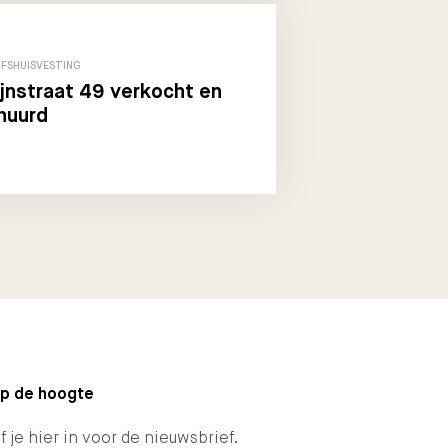
JFSHUISVESTING
jnstraat 49 verkocht en
huurd
 op de hoogte
f je hier in voor de nieuwsbrief.