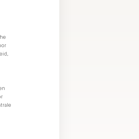
The
oor
eid,
ten
or
trale