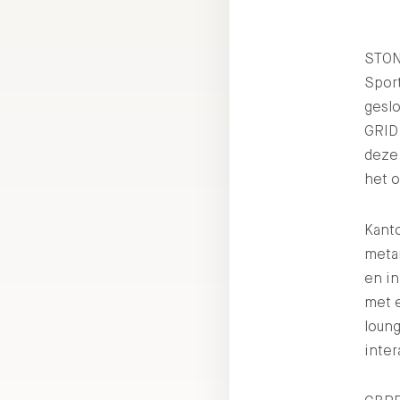
STON
Spor
geslo
GRID 
deze
het 
Kant
meta
en in
met e
loung
inter