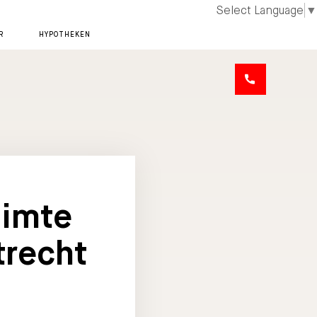
Select Language
▼
R
HYPOTHEKEN
uimte
trecht