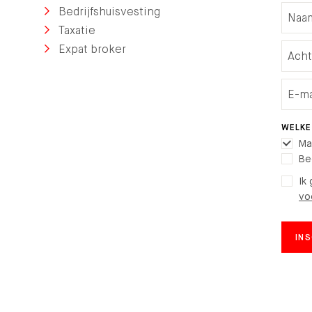
Bedrijfshuisvesting
Taxatie
Expat broker
WELKE
Ma
Be
Ik
vo
IN