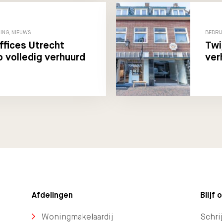
ING, NIEUWS
BEDRI
fices Utrecht
Twi
 volledig verhuurd
ver
Afdelingen
Blijf
Woningmakelaardij
Schrij