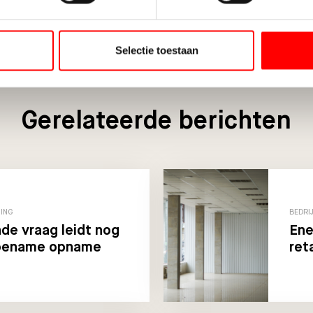
Selectie toestaan
Gerelateerde berichten
TING
BEDRI
de vraag leidt nog
Ene
toename opname
ret