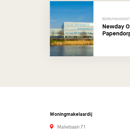
BEDRIJFSHUISVEST
Newday Of
Papendorp
Woningmakelaardij
Maliebaan 71