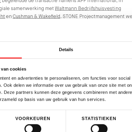
E
begeleidde de transactie namens APF International, in
egiale samenwerking met
Waltmann Bedrijfshuisvesting
cht
en
Cushman & Wakefield
. STONE Projectmanagement we
viseerd door
Oranjeborch Bedrijfsmakelaars
, Kenniscentru
t & Bewegen door
DNA Projecten B.V.
en Nuflex Overheid w
estaan door
Savills
.
Details
ders:
STONE Projectmanagement
,
NuFlex
Overheid
owledge Centre for Sport and Physical Activity
 van cookies
ent en advertenties te personaliseren, om functies voor social
. Ook delen we informatie over uw gebruik van onze site met on
e. Deze partners kunnen deze gegevens combineren met andere i
erzameld op basis van uw gebruik van hun services.
TERUG NAAR OVERZICHT
DELEN:
VOORKEUREN
STATISTIEKEN