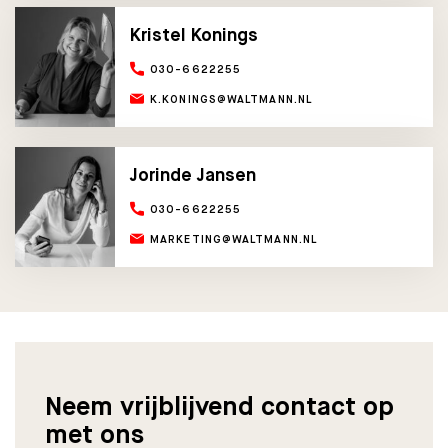
Kristel Konings
030-6622255
K.KONINGS@WALTMANN.NL
Jorinde Jansen
030-6622255
MARKETING@WALTMANN.NL
Neem vrijblijvend contact op
met ons