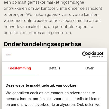
een op maat gemaakte marketingcampagne
ontwikkelen om uw kantoorruimte onder de aandacht
te brengen. We maken gebruik van diverse kanalen,
waaronder online advertenties, sociale media en ons
netwerk van makelaars, om potentiële kopers te
bereiken en interesse te genereren.
Onderhandelingsexpertise
Het onderhandelen van de beste prijs en voorwaarden
is een cruciaal onderdeel van het verkoopproces.
Onze ervaren makelaars hebben uitgebreide
Toestemming
Details
Over
onderhandelingsvaardigheden en zijn vastberaden om
het maximale voor u uit de verkoop te halen. We
zorgen ervoor dat u een eerlijke prijs krijgt en dat alle
Deze website maakt gebruik van cookies
juridische aspecten zorgvuldig worden afgehandeld.
We gebruiken cookies om content en advertenties te
personaliseren, om functies voor social media te bieden
Volledige begeleiding
en om ons websiteverkeer te analyseren. Ook delen we