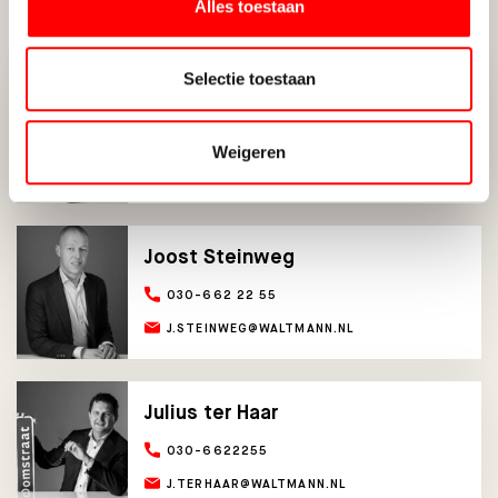
Alles toestaan
Selectie toestaan
Jeroen van der Wal
030-6622255
Weigeren
J.VANDERWAL@WALTMANN.NL
Joost Steinweg
030-662 22 55
J.STEINWEG@WALTMANN.NL
Julius ter Haar
030-6622255
J.TERHAAR@WALTMANN.NL