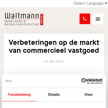
Select Language
▼
Verbeteringen op de markt
van commercieel vastgoed
02 MEI 2024
DELEN:
Toestemming
Details
Over
TERUG NAAR OVERZICHT