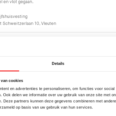
el en vlot gegaan.
jfshuisvesting
t Schweitzerlaan 10, Vleuten
OOP
9
9
DESKUNDIGHEID
PRIJS / KWALIT
RDEELD
LOKALE
SERVICE EN
9
9
Details
MARKTKENNIS
BEGELEIDING
 van cookies
ent en advertenties te personaliseren, om functies voor social
. Ook delen we informatie over uw gebruik van onze site met on
TERUG NAAR OVERZICHT
DELEN:
e. Deze partners kunnen deze gegevens combineren met andere i
erzameld op basis van uw gebruik van hun services.