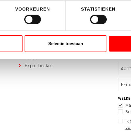
VOORKEUREN
STATISTIEKEN
Afdelingen
Blijf
Woningmakelaardij
Schrij
Selectie toestaan
Bedrijfshuisvesting
Taxatie
Expat broker
WELKE
Ma
Be
Ik
vo