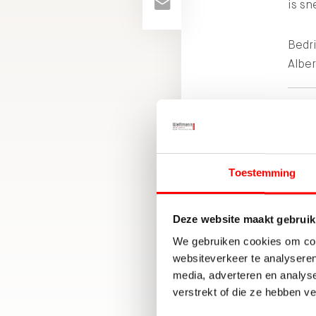
is sn
Bedri
Alber
VERK
BEOO
MET:
9
Toestemming
Deze website maakt gebruik
We gebruiken cookies om cont
websiteverkeer te analyseren
media, adverteren en analys
verstrekt of die ze hebben v