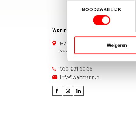
Toestemmingsselectie
NOODZAKELIJK
Woningmakelaardij
Maliebaan 71
Weigeren
3581 CG Utrecht
030-231 30 35
info@waltmann.nl