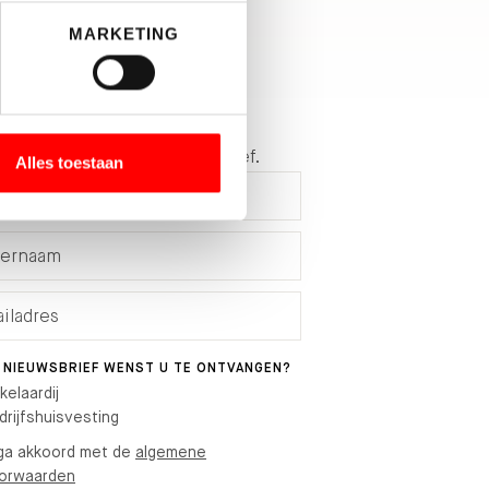
MARKETING
 op de hoogte
f je hier in voor de nieuwsbrief.
Alles toestaan
 NIEUWSBRIEF WENST U TE ONTVANGEN?
kelaardij
drijfshuisvesting
 ga akkoord met de
algemene
orwaarden