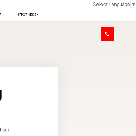
Select Language
▼
R
HYPOTHEKEN
g
rhuur