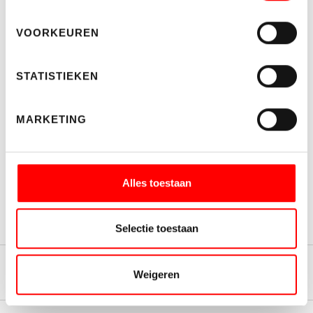
VOORKEUREN
STATISTIEKEN
WELKE NIEUWSBRIEF WENST U TE ONTVANGEN?
MARKETING
Makelaardij
Bedrijfshuisvesting
Ik ga akkoord met de
algemene voorwaarden
Alles toestaan
INSCHRIJVEN
Selectie toestaan
Woningmakelaardij
Weigeren