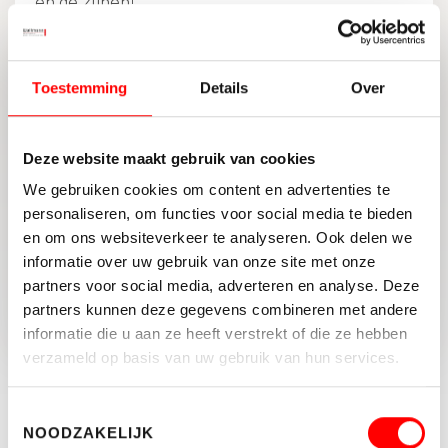
en de zijnen!
Bedrijfshuisvesting
Floridadreef 66 c
Toestemming
Details
Over
Deze website maakt gebruik van cookies
DELEN:
We gebruiken cookies om content en advertenties te
personaliseren, om functies voor social media te bieden
en om ons websiteverkeer te analyseren. Ook delen we
informatie over uw gebruik van onze site met onze
TERUG NAAR OVERZICHT
partners voor social media, adverteren en analyse. Deze
partners kunnen deze gegevens combineren met andere
informatie die u aan ze heeft verstrekt of die ze hebben
verzameld op basis van uw gebruik van hun services.
Blijf op de hoogte
Toestemmingsselectie
NOODZAKELIJK
Schrijf je hier in voor de nieuwsbrief.