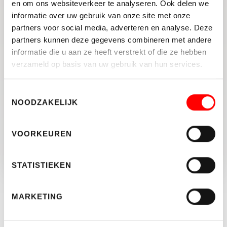
10
en om ons websiteverkeer te analyseren. Ook delen we
BEOORDEELD MET:
informatie over uw gebruik van onze site met onze
10
10
DESKUNDIGHEID
PRIJS / KWALITEIT
partners voor social media, adverteren en analyse. Deze
partners kunnen deze gegevens combineren met andere
SERVICE EN
10
10
informatie die u aan ze heeft verstrekt of die ze hebben
LOKALE MARKTKENNIS
BEGELEIDING
verzameld op basis van uw gebruik van hun services.
DELEN:
Toestemmingsselectie
NOODZAKELIJK
VOORKEUREN
TERUG NAAR OVERZICHT
STATISTIEKEN
Blijf op de hoogte
MARKETING
Schrijf je hier in voor de nieuwsbrief.