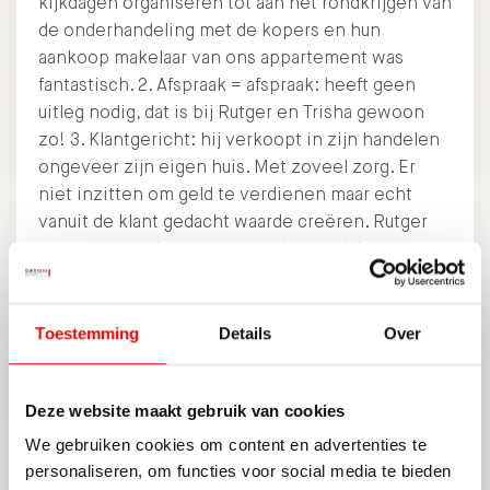
kijkdagen organiseren tot aan het rondkrijgen van
de onderhandeling met de kopers en hun
aankoop makelaar van ons appartement was
fantastisch. 2. Afspraak = afspraak: heeft geen
uitleg nodig, dat is bij Rutger en Trisha gewoon
zo! 3. Klantgericht: hij verkoopt in zijn handelen
ongeveer zijn eigen huis. Met zoveel zorg. Er
niet inzitten om geld te verdienen maar echt
vanuit de klant gedacht waarde creëren. Rutger
komt gevraagd en ongevraagd met advies over
allerhande zaken van de beste prijsstrategie,
aankleding bij bezichtiging tot aanpak
onderhandeling. Super blij mee!
Toestemming
Details
Over
Woningmakelaardij
Deze website maakt gebruik van cookies
Leidsekade 79 a, Utrecht
We gebruiken cookies om content en advertenties te
personaliseren, om functies voor social media te bieden
VERKOOP