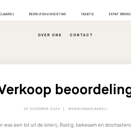
LAARDIJ
BEDRIJFSHUISVESTING
TAXATIE
EXPAT BROKE
OVER ONS
CONTACT
Verkoop beoordelin
05 DECEMBER 2024
WONINGMAKELAARDIJ
r was een lot uit de loterij. Rustig, bekwaam en doortastend