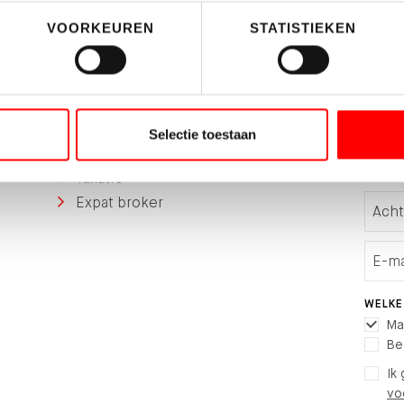
VOORKEUREN
STATISTIEKEN
Afdelingen
Blijf
Woningmakelaardij
Schrij
Selectie toestaan
Bedrijfshuisvesting
Taxatie
Expat broker
WELKE
Ma
Be
Ik
vo