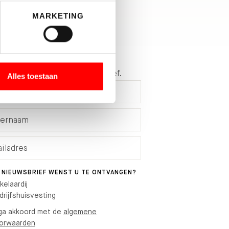
MARKETING
 op de hoogte
f je hier in voor de nieuwsbrief.
Alles toestaan
 NIEUWSBRIEF WENST U TE ONTVANGEN?
kelaardij
drijfshuisvesting
 ga akkoord met de
algemene
orwaarden