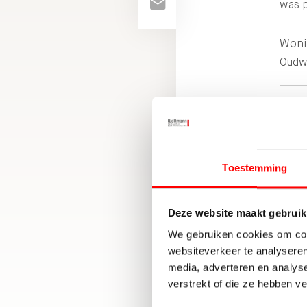
was 
Woni
Oudwi
VERK
BEOO
MET:
10
Toestemming
Deze website maakt gebruik
We gebruiken cookies om cont
websiteverkeer te analyseren
media, adverteren en analys
verstrekt of die ze hebben v