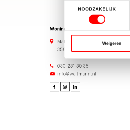
Toestemmingsselectie
NOODZAKELIJK
Woningmakelaardij
Maliebaan 71
Weigeren
3581 CG Utrecht
030-231 30 35
info@waltmann.nl