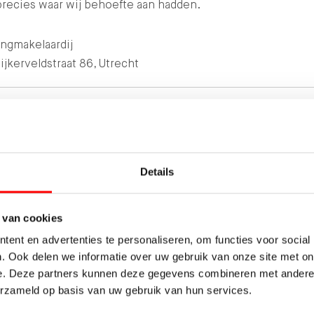
precies waar wij behoefte aan hadden.
ngmakelaardij
jkerveldstraat 86, Utrecht
OOP
10
10
DESKUNDIGHEID
PRIJS / KWALIT
RDEELD
LOKALE
SERVICE EN
10
10
Details
MARKTKENNIS
BEGELEIDING
 van cookies
ent en advertenties te personaliseren, om functies voor social
. Ook delen we informatie over uw gebruik van onze site met on
TERUG NAAR OVERZICHT
DELEN:
e. Deze partners kunnen deze gegevens combineren met andere i
erzameld op basis van uw gebruik van hun services.