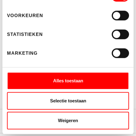
Schrijf je hier in voor de nieuwsbrief.
VOORKEUREN
STATISTIEKEN
MARKETING
WELKE NIEUWSBRIEF WENST U TE ONTVANGEN?
Makelaardij
Bedrijfshuisvesting
Ik ga akkoord met de
algemene voorwaarden
Alles toestaan
INSCHRIJVEN
Selectie toestaan
Woningmakelaardij
Weigeren