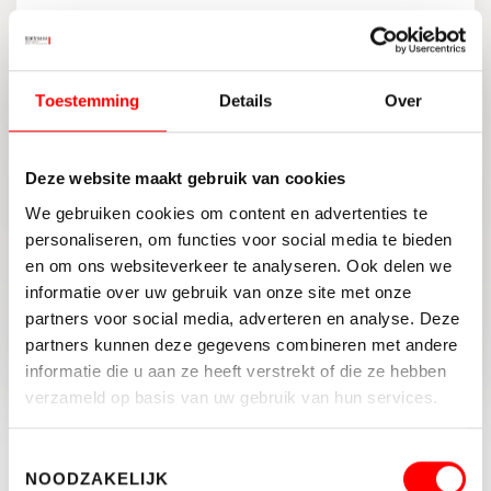
10
VERKOOP
BEOORDEELD MET:
10
10
DESKUNDIGHEID
PRIJS / KWALITEIT
Toestemming
Details
Over
SERVICE EN
10
10
LOKALE MARKTKENNIS
BEGELEIDING
Deze website maakt gebruik van cookies
DELEN:
We gebruiken cookies om content en advertenties te
personaliseren, om functies voor social media te bieden
en om ons websiteverkeer te analyseren. Ook delen we
informatie over uw gebruik van onze site met onze
TERUG NAAR OVERZICHT
partners voor social media, adverteren en analyse. Deze
partners kunnen deze gegevens combineren met andere
informatie die u aan ze heeft verstrekt of die ze hebben
verzameld op basis van uw gebruik van hun services.
Blijf op de hoogte
Toestemmingsselectie
NOODZAKELIJK