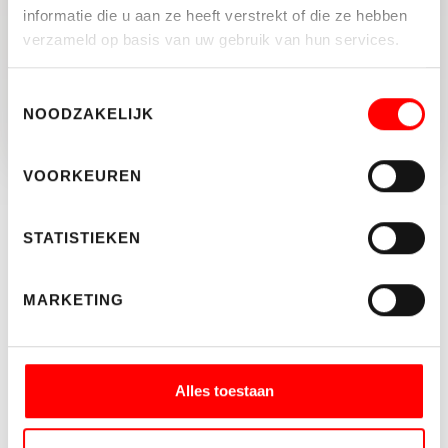
informatie die u aan ze heeft verstrekt of die ze hebben
verzameld op basis van uw gebruik van hun services.
TERUG NAAR OVERZICHT
Toestemmingsselectie
NOODZAKELIJK
VOORKEUREN
Blijf op de hoogte
STATISTIEKEN
Schrijf je hier in voor de nieuwsbrief.
MARKETING
Alles toestaan
WELKE NIEUWSBRIEF WENST U TE ONTVANGEN?