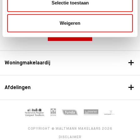
Makelaardij
Selectie toestaan
Bedrijfshuisvesting
Ik ga akkoord met de
algemene voorwaarden
Weigeren
INSCHRIJVEN
Woningmakelaardij
Afdelingen
COPYRIGHT © WALTMANN MAKELAARS 2026
DISCLAIMER