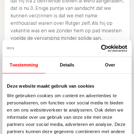
dat hij via 2 bevriende stellen al werd aangeraden,
dat is nu 3. Enige puntje van aandacht dat we
kunnen verzinnen is dat we met name
enthousiast waren over Rutger zelf. Als hij op
vakantie was en we zonder hem op pad moesten
voelde de vervanging minder solide aan.
Woningmakelaardij
Dhr. Bart Voet
Toestemming
Details
Over
8,8
VERKOOP
BEOORDEELD MET:
Deze website maakt gebruik van cookies
9
9
We gebruiken cookies om content en advertenties te
DESKUNDIGHEID
PRIJS / KWALITEIT
personaliseren, om functies voor social media te bieden
en om ons websiteverkeer te analyseren. Ook delen we
SERVICE EN
8
9
LOKALE MARKTKENNIS
BEGELEIDING
informatie over uw gebruik van onze site met onze
partners voor social media, adverteren en analyse. Deze
DELEN:
partners kunnen deze gegevens combineren met andere