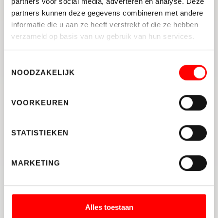
Een goede voorbereiding
partners voor social media, adverteren en analyse. Deze
bespaart tijd en kosten
partners kunnen deze gegevens combineren met andere
informatie die u aan ze heeft verstrekt of die ze hebben
Bij de aankoop van een woning kijken veel
verzameld op basis van uw gebruik van hun services.
mensen direct naar de mogelijkheden om het
huis aan te passen aan hun wensen. Logisch. Toch
Toestemmingsselectie
is het slim om ook de praktische kant van een
NOODZAKELIJK
verbouwing mee te nemen in je plannen.J uist
vóór een verhuizing worden vaak belangrijke
VOORKEUREN
keuzes gemaakt. Dan is het prettig om te weten
welke verbouwingen haalbaar zijn en welke
STATISTIEKEN
stappen daarvoor nodig zijn.
Twijfel je? Controleer het
MARKETING
vooraf
Of je nu een kleine aanpassing wilt doen of een
complete verbouwing plant: controleer altijd
Alles toestaan
vooraf of een vergunning nodig is.