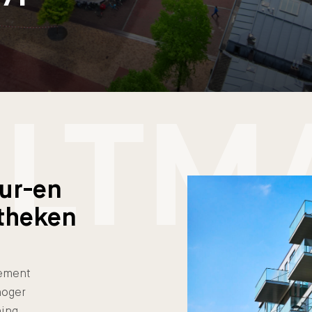
LTM
uur-en
theken
dement
hoger
ing.