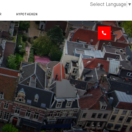
Select Language
▼
R
HYPOTHEKEN