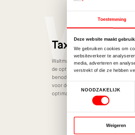
WA
Toestemming
Deze website maakt gebruik
Taxaties
We gebruiken cookies om cont
websiteverkeer te analyseren
Waltmann Taxaties geeft adviezen o
media, adverteren en analys
de optimalisatie van een verhuursitu
verstrekt of die ze hebben v
benodigde vergunningen. Een goede
Toestemmingsselectie
voor de beginnende belegger of vo
NOODZAKELIJK
optimalisatieslag van een bestaande 
Weigeren