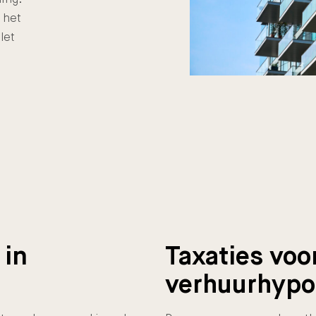
n het
let
 in
Taxaties voo
verhuurhypo