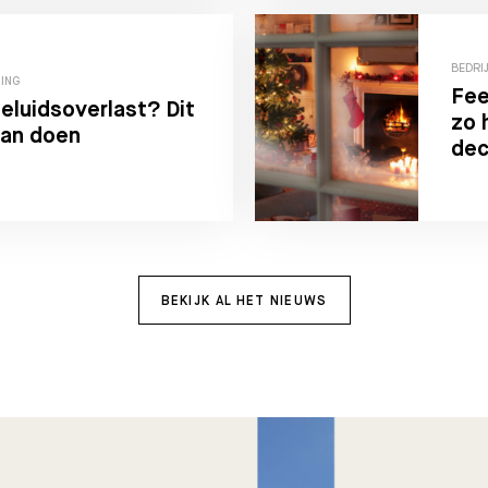
BEDRI
TING
Fee
eluidsoverlast? Dit
zo 
aan doen
de
BEKIJK AL HET NIEUWS