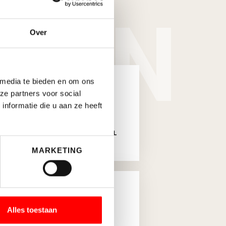
ANN
Over
 media te bieden en om ons
Martijn Kerkmeer
ze partners voor social
nformatie die u aan ze heeft
030-662 22 55
M.KERKMEER@WALTMANN.NL
MARKETING
Manouk Herrebout
Alles toestaan
030-6622255