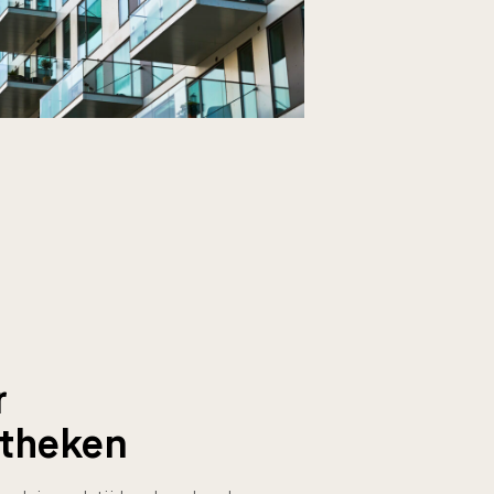
r
theken