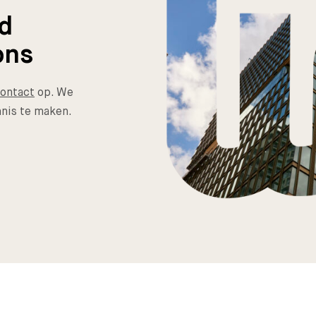
nd
ons
ontact
op. We
nis te maken.