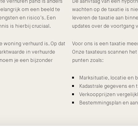
 te verhuren pand is anders
De aanvraag van een hypoth
belangrijk om een beeld te
wachten op de taxatie is nie
engsten en risico’s. Een
leveren de taxatie aan bin
 is hierbij cruciaal.
updates over de voortgang v
 de woning verhuurd is. Op dat
Voor ons is een taxatie meer
arktwaarde in verhuurde
Onze taxateurs scannen het
t noem je een bijzonder
punten zoals:
Marksituatie, locatie en 
Kadastrale gegevens en 
Verkoopprijzen vergelij
Bestemmingsplan en aa