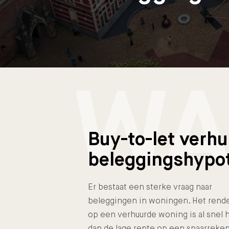
WA
Buy-to-let verh
beleggingshypo
Er bestaat een sterke vraag naar
beleggingen in woningen. Het ren
op een verhuurde woning is al snel 
dan de lage rente op een spaarreken