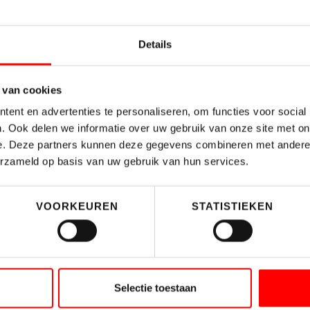
LTM
Details
 van cookies
ent en advertenties te personaliseren, om functies voor social
. Ook delen we informatie over uw gebruik van onze site met on
ver bijvoorbeeld
e. Deze partners kunnen deze gegevens combineren met andere i
atie of
erzameld op basis van uw gebruik van hun services.
 eerste stap
or een
VOORKEUREN
STATISTIEKEN
portefeuille.
Selectie toestaan