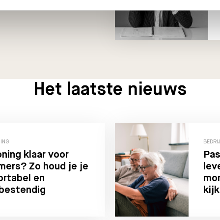
Het laatste nieuws
TING
BEDRI
ning klaar voor
Pas
ers? Zo houd je je
lev
ortabel en
mom
bestendig
kij