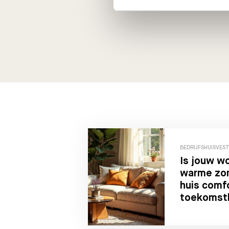
BEDRIJFSHUISVES
Is jouw wo
warme zom
huis comf
toekomst