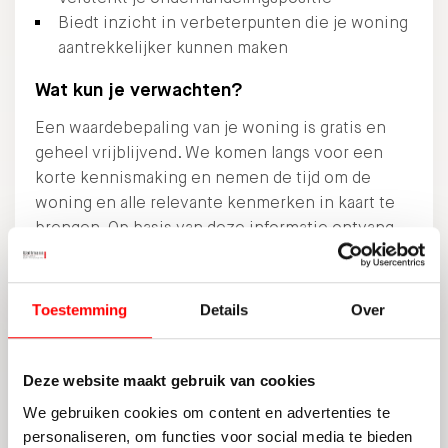
Biedt inzicht in verbeterpunten die je woning
aantrekkelijker kunnen maken
Wat kun je verwachten?
Een waardebepaling van je woning is gratis en
geheel vrijblijvend. We komen langs voor een
korte kennismaking en nemen de tijd om de
woning en alle relevante kenmerken in kaart te
brengen. Op basis van deze informatie ontvang
je:
Een realistische inschatting van de
Toestemming
Details
Over
marktwaarde
Advies over een verkoopstrategie die past bij
jouw situatie
Deze website maakt gebruik van cookies
Praktische tips om je woning goed voor te
We gebruiken cookies om content en advertenties te
bereiden op verkoop
personaliseren, om functies voor social media te bieden
Inzicht in de actuele ontwikkelingen op de