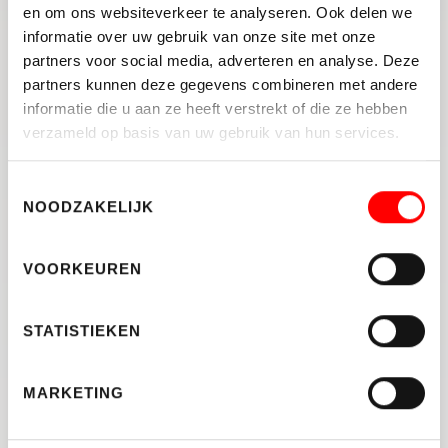
en om ons websiteverkeer te analyseren. Ook delen we
Utrechtse woningmarkt
informatie over uw gebruik van onze site met onze
Een helder overzicht van de verwachte
partners voor social media, adverteren en analyse. Deze
kosten tijdens het verkoopproces
partners kunnen deze gegevens combineren met andere
informatie die u aan ze heeft verstrekt of die ze hebben
Vraag nu jouw gratis waardebepaling aan
verzameld op basis van uw gebruik van hun services.
Benieuwd wat je woning waard is? Vraag vandaag
nog een
gratis en vrijblijvende waardebepaling
Toestemmingsselectie
van je woning aan. We denken graag met je mee
NOODZAKELIJK
en zorgen voor een soepele verkoop van je
woning.
VOORKEUREN
STATISTIEKEN
DELEN:
MARKETING
TERUG NAAR OVERZICHT