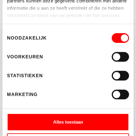
partners kunnen deze gegevens combineren met andere
informatie die u aan ze heeft verstrekt of die ze hebben
verzameld op basis van uw gebruik van hun services.
Toestemmingsselectie
NOODZAKELIJK
Vragen of opmerkingen?
Neem vrijblijvend contact op met Rutger
VOORKEUREN
Kanters.
030-2313035
STATISTIEKEN
INFO@WALTMANN.NL
MARKETING
Jouw hypotheekadviseur
Alles toestaan
Reinier Bruin geeft onafhankelijk
hypotheekadvies.