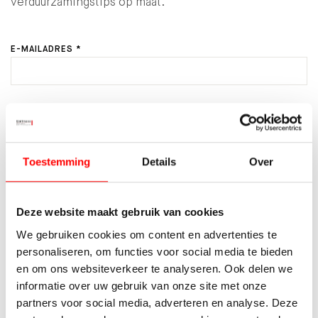
verduurzamingstips op maat.
E-MAILADRES *
AANTAL PERSONEN IN HUISHOUDEN *
Toestemming
Details
Over
VERWACHTE ENERGIEVERBRUIK *
Deze website maakt gebruik van cookies
We gebruiken cookies om content en advertenties te
LOPEND ENERGIECONTRACT MEE OVERNEMEN?
personaliseren, om functies voor social media te bieden
en om ons websiteverkeer te analyseren. Ook delen we
DOOR HET VERSTUREN VAN DIT FORMULIER GEEF IK AAN
informatie over uw gebruik van onze site met onze
WALTMANN MAKELAARS TOESTEMMING OM PER E-MAIL
CONTACT MET MIJ OP TE NEMEN OVER DEZE WONING.
partners voor social media, adverteren en analyse. Deze