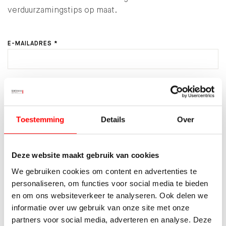
verduurzamingstips op maat.
E-MAILADRES *
AANTAL PERSONEN IN HUISHOUDEN *
Toestemming
Details
Over
VERWACHTE ENERGIEVERBRUIK *
Deze website maakt gebruik van cookies
We gebruiken cookies om content en advertenties te
LOPEND ENERGIECONTRACT MEE OVERNEMEN?
personaliseren, om functies voor social media te bieden
en om ons websiteverkeer te analyseren. Ook delen we
DOOR HET VERSTUREN VAN DIT FORMULIER GEEF IK AAN
informatie over uw gebruik van onze site met onze
WALTMANN MAKELAARS TOESTEMMING OM PER E-MAIL
partners voor social media, adverteren en analyse. Deze
CONTACT MET MIJ OP TE NEMEN OVER DEZE WONING.