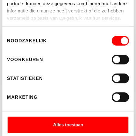
partners kunnen deze gegevens combineren met andere
informatie die u aan ze heeft verstrekt of die ze hebben
verzameld op basis van uw gebruik van hun services.
Toestemmingsselectie
NOODZAKELIJK
Vragen of opmerkingen?
Neem vrijblijvend contact op met Wim
VOORKEUREN
Bentum.
030-2313035
STATISTIEKEN
INFO@WALTMANN.NL
MARKETING
Jouw hypotheekadviseur
Alles toestaan
Reinier Bruin geeft onafhankelijk