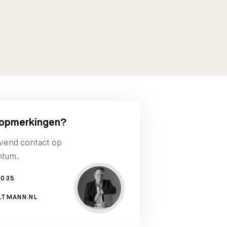
 opmerkingen?
jvend contact op
ntum.
3035
LTMANN.NL