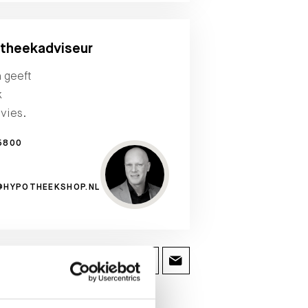
theekadviseur
n geeft
k
vies.
5800
@HYPOTHEEKSHOP.NL
G: