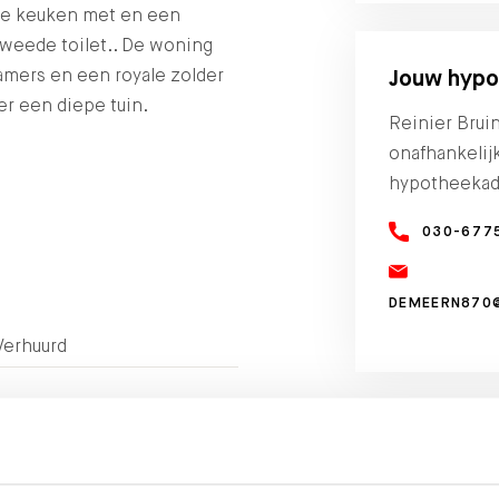
te keuken met en een
eede toilet.. De woning
amers en een royale zolder
Jouw hypo
er een diepe tuin.
Reinier Brui
onafhankelij
hypotheekad
030-677
DEMEERN870
Verhuurd
-
DEEL DEZE WONIN
2
91 m
-