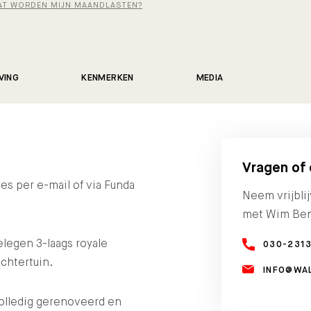
AT WORDEN MIJN MAANDLASTEN?
VING
KENMERKEN
MEDIA
Vragen of
ies per e-mail of via Funda
Neem vrijbli
met Wim Be
elegen 3-laags royale
030-231
chtertuin.
INFO@WA
volledig gerenoveerd en