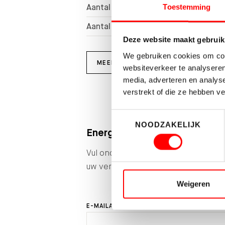
Aantal kamers
Toestemming
Aantal slaapkamers
Deze website maakt gebruik
We gebruiken cookies om cont
MEER KENMERKEN
websiteverkeer te analyseren
media, adverteren en analys
verstrekt of die ze hebben v
Toestemmingsselectie
NOODZAKELIJK
Energieverbruik en verduurz
Vul onderstaande velden in en ontva
uw verwachte energieverbruik en ve
Weigeren
E-MAILADRES *