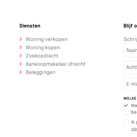
Diensten
Blijf
Woning verkopen
Schrij
Woning kopen
Zoekopdracht
Aankoopmakelaar Utrecht
Beleggingen
WELKE
Ma
Be
Ik
vo