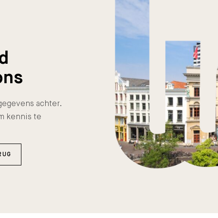
nd
ons
e gegevens achter.
m kennis te
RUG