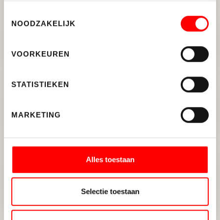
Toestemmingsselectie
NOODZAKELIJK
Gezocht: kantoorruimte in
Amsterdam of Utrecht
VOORKEUREN
STATISTIEKEN
Circa 1.019 m² kantoorruimte
verhuurd in Woerden
MARKETING
Alles toestaan
E-Freight Forwarding breidt uit
met 2.450 m² in Vianen
Selectie toestaan