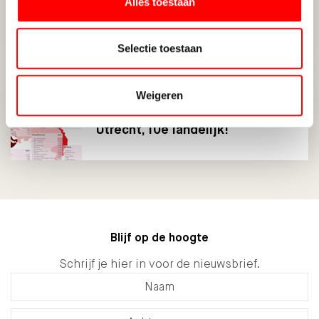
Alles toestaan
Bureau Verkeersregelaar Utrecht
huurt in Utrecht
Selectie toestaan
Weigeren
Waltmann Utrecht opnieuw in de
top: 2e plek in provincie
Utrecht, 10e landelijk!
Blijf op de hoogte
Schrijf je hier in voor de nieuwsbrief.