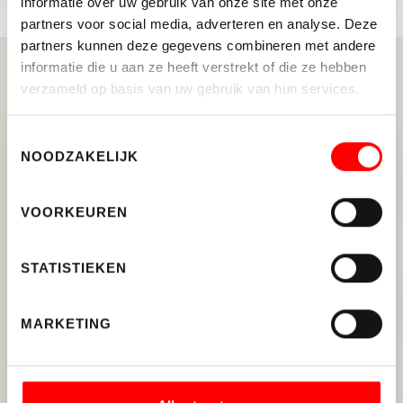
informatie over uw gebruik van onze site met onze
partners voor social media, adverteren en analyse. Deze
partners kunnen deze gegevens combineren met andere
informatie die u aan ze heeft verstrekt of die ze hebben
Gerelateerde berichten
verzameld op basis van uw gebruik van hun services.
Toestemmingsselectie
NOODZAKELIJK
Te koop: dubbele hoek
bedrijfsunit Nieuwgein 313 m²
VOORKEUREN
STATISTIEKEN
Kantoorgebouw Sylviuslaan 5 in
Groningen verkocht aan
particuliere beleggers
MARKETING