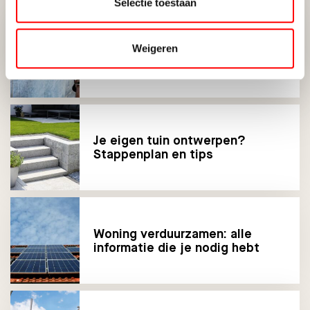
Selectie toestaan
Verhuizen of verbouwen? Hoe
Weigeren
maak je de beste keuze?
Je eigen tuin ontwerpen?
Stappenplan en tips
Woning verduurzamen: alle
informatie die je nodig hebt