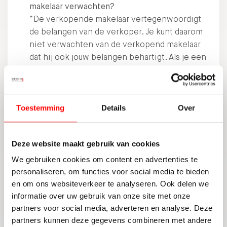
makelaar verwachten?
“De
verkopende makelaar
vertegenwoordigt
de belangen van de verkoper. Je kunt daarom
niet verwachten van de verkopend makelaar
dat hij ook jouw belangen behartigt. Als je een
aankoopmakelaar inschakelt, behartigt deze
uiteraard wel jouw belangen.”
Hoe komt de koop tot stand?
“Als de verkoper en koper het eens zijn over
Toestemming
Details
Over
zaken zoals de prijs, de leveringsdatum en de
ontbindende voorwaarden, legt de makelaar
Deze website maakt gebruik van cookies
deze afspraken vast in een koopcontract. Je
hebt als koper na het tekenen van het
We gebruiken cookies om content en advertenties te
koopcontract nog drie dagen bedenktijd.”
personaliseren, om functies voor social media te bieden
en om ons websiteverkeer te analyseren. Ook delen we
Wil je op huizenjacht gaan, dan is het handig een
informatie over uw gebruik van onze site met onze
aankoopmakelaar in te schakelen. Die ziet als
partners voor social media, adverteren en analyse. Deze
eerste het aanbod, weet precies waar je op moet
partners kunnen deze gegevens combineren met andere