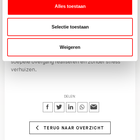
uitstraling en professionele foto’s kunnen het
Alles toestaan
verschil maken.
Het zetten van de volgende stap naar een nieuwe
Selectie toestaan
woning is een belangrijke beslissing die vraagt
om goede planning en voorbereiding. Door nu
actief op zoek te gaan en het
aanbod
te
Weigeren
verkennen, kun je met professioneel advies een
soepele overgang realiseren en zonder stress
verhuizen.
DELEN:
TERUG NAAR OVERZICHT