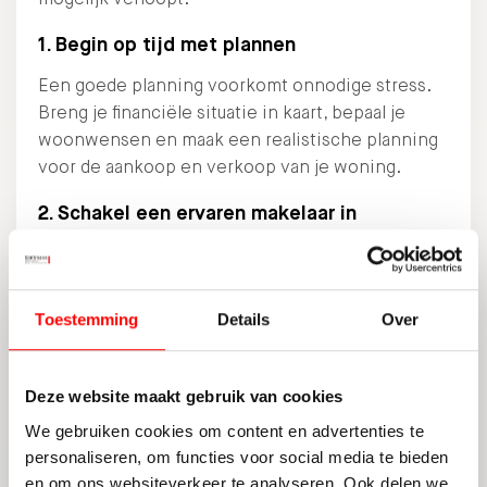
1. Begin op tijd met plannen
Een goede planning voorkomt onnodige stress.
Breng je financiële situatie in kaart, bepaal je
woonwensen en maak een realistische planning
voor de aankoop en verkoop van je woning.
2. Schakel een ervaren makelaar in
Een makelaar kan je bij zowel de aankoop als de
verkoop helpen, zodat je niet voor verrassingen
komt te staan. Een makelaar kent de markt en kan
Toestemming
Details
Over
je adviseren over de beste timing en strategie.
Plan een
vrijblijvend gesprek
met een van onze
makelaars voor advies.
Deze website maakt gebruik van cookies
We gebruiken cookies om content en advertenties te
3. Zorg voor financiële zekerheid
personaliseren, om functies voor social media te bieden
Door eerst je volgende huis te kopen, loop je het
en om ons websiteverkeer te analyseren. Ook delen we