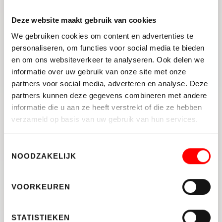
zonder druk regelen. Dat maakt je sterker
wanneer het erop aankomt. Maak gemakkelijk en
Deze website maakt gebruik van cookies
snel
online
een afspraak.
We gebruiken cookies om content en advertenties te
Hulp nodig bij je zoektocht?
personaliseren, om functies voor social media te bieden
en om ons websiteverkeer te analyseren. Ook delen we
Denk er dan eens aan een aankoopmakelaar in te
informatie over uw gebruik van onze site met onze
schakelen. Dit geeft je rust, kennis en een
partners voor social media, adverteren en analyse. Deze
duidelijke voorsprong. Een aankoopmakelaar kent
partners kunnen deze gegevens combineren met andere
de lokale prijzen, ziet gebreken die je zelf snel
informatie die u aan ze heeft verstrekt of die ze hebben
over het hoofd ziet en helpt je realistisch bieden
verzameld op basis van uw gebruik van hun services.
zonder onnodige risico’s. Je krijgt bovendien
toegang tot woningen die nog niet online staan
Toestemmingsselectie
en profiteert van onderhandelingen die
NOODZAKELIJK
professioneel en strategisch worden aangepakt.
Zo maak je betere keuzes, voorkom je
VOORKEUREN
verrassingen en vergroot je je kans op een
succesvolle aankoop. Plan gemakkelijk en snel
online
een afspraak.
STATISTIEKEN