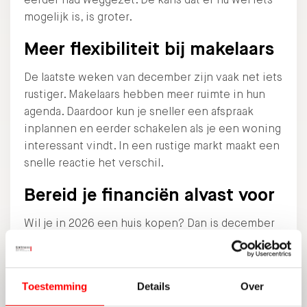
mogelijk is, is groter.
Meer flexibiliteit bij makelaars
De laatste weken van december zijn vaak net iets
rustiger. Makelaars hebben meer ruimte in hun
agenda. Daardoor kun je sneller een afspraak
inplannen en eerder schakelen als je een woning
interessant vindt. In een rustige markt maakt een
snelle reactie het verschil.
Bereid je financiën alvast voor
Wil je in 2026 een huis kopen? Dan is december
een goed moment voor een financiële check.
Laat berekenen wat je maximaal kunt lenen. Dan
weet je waar je staat zodra je de juiste woning
Toestemming
Details
Over
vindt. In een rustige maand kun je dit soort zaken