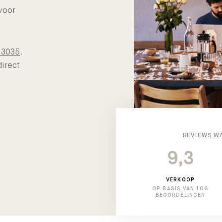
voor
13035
,
direct
REVIEWS W
9,3
VERKOOP
OP BASIS VAN 106
BEOORDELINGEN