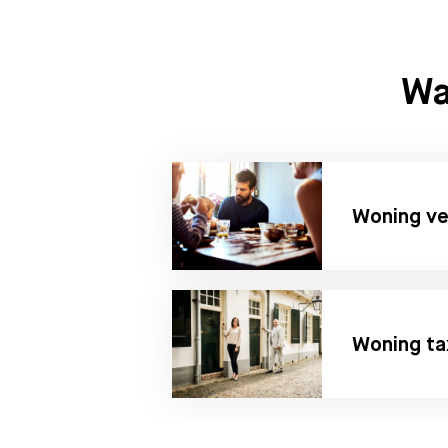
Wa
Woning v
Woning ta