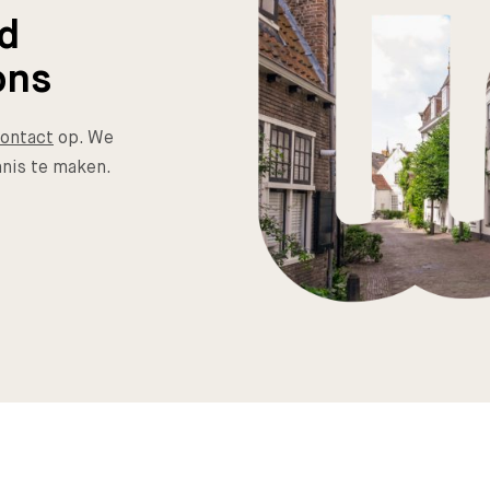
nd
ons
ontact
op. We
nis te maken.