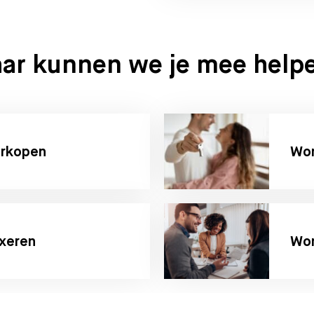
ar kunnen we je mee help
erkopen
Won
xeren
Won