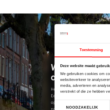
Toestemming
Wat zeggen
Deze website maakt gebruik
We gebruiken cookies om cont
onze klanten?
websiteverkeer te analyseren
media, adverteren en analys
Heldere duidelijke afspraken.
verstrekt of die ze hebben v
Een snelle reactie. Goede vide
op de website. Nette
Toestemmingsselectie
NOODZAKELIJK
professionele afhandeling.
Lees