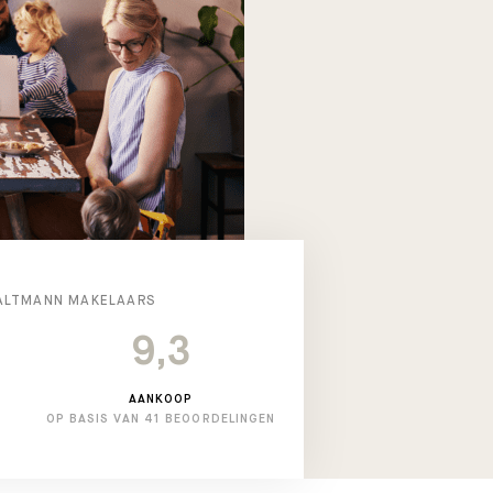
ALTMANN MAKELAARS
9,3
AANKOOP
OP BASIS VAN 41 BEOORDELINGEN