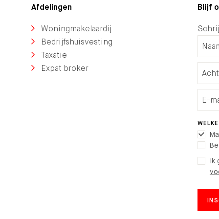
Afdelingen
Blijf
Woningmakelaardij
Schrij
Bedrijfshuisvesting
Taxatie
Expat broker
WELKE
Ma
Be
Ik
vo
IN