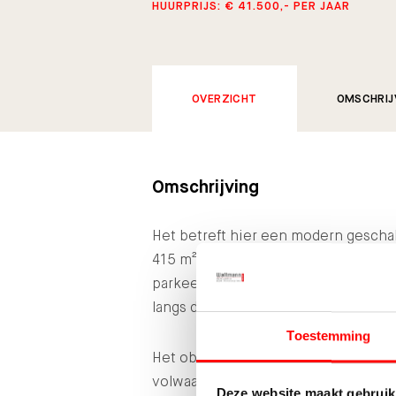
HUURPRIJS: € 41.500,- PER JAAR
OVERZICHT
OMSCHRIJ
Omschrijving
Het betreft hier een modern geschak
415 m², met bedrijfs-/opslagruimte,
parkeervoorzieningen op eigen terr
langs de openbare weg, direct tege
Toestemming
Het object is goed onderhouden, heef
volwaardig opleveringsniveau. De en
Deze website maakt gebruik