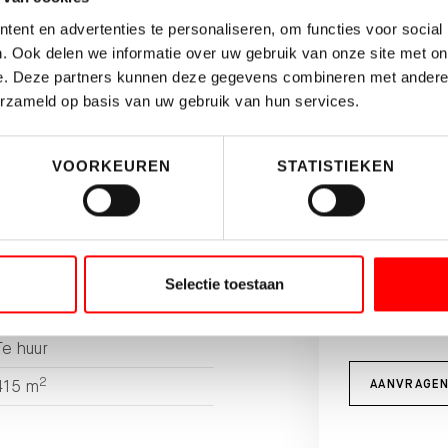
etten, kantoren op de begane
ent en advertenties te personaliseren, om functies voor social
 Op de 1e verdieping zijn 2
. Ook delen we informatie over uw gebruik van onze site met on
Brochure 
e. Deze partners kunnen deze gegevens combineren met andere i
erzameld op basis van uw gebruik van hun services.
Vul ondersta
brochure van 
VOORKEUREN
STATISTIEKEN
Selectie toestaan
Bedrijfsruimte
Te huur
2
AANVRAGE
415 m