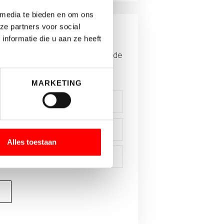
 media te bieden en om ons
ze partners voor social
aanvragen?
nformatie die u aan ze heeft
ande gegeven in en download de
dit object.
MARKETING
Alles toestaan
N