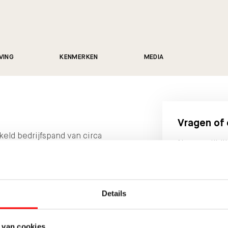
VING
KENMERKEN
MEDIA
Vragen of
eld bedrijfspand van circa
Neem vrijbli
 2 kantoorlagen en eigen
met Waltman
ein alsmede vrij parkeren
nover het pand.
030-662 
Details
BEDRIJV
t een nette uitstraling, en
tree aan de voorzijde geeft
 van cookies