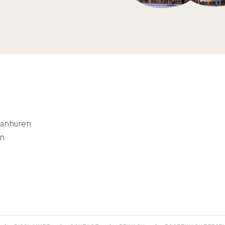
aanhuren
en