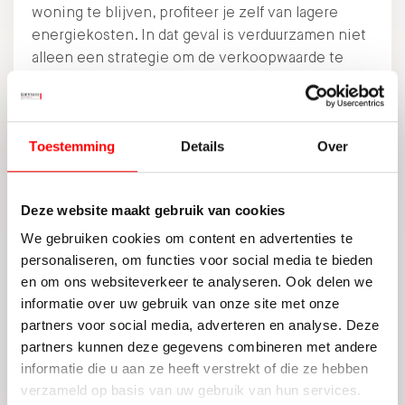
woning te blijven, profiteer je zelf van lagere
energiekosten. In dat geval is verduurzamen niet
alleen een strategie om de verkoopwaarde te
verhogen, maar ook een manier om je
woonlasten te verlagen en het comfort te
vergroten.
Toestemming
Details
Over
Wanneer is verduurzamen vóór
verkoop verstandig?
Deze website maakt gebruik van cookies
Verduurzamen is vooral interessant wanneer je
We gebruiken cookies om content en advertenties te
woning momenteel energielabel D of lager heeft
personaliseren, om functies voor social media te bieden
en wanneer verbeteringen relatief eenvoudig
en om ons websiteverkeer te analyseren. Ook delen we
door te voeren zijn, zoals isolatie, HR++ glas of
informatie over uw gebruik van onze site met onze
zonnepanelen. Ook is het aantrekkelijk als de
partners voor social media, adverteren en analyse. Deze
investering zich binnen enkele jaren kan
partners kunnen deze gegevens combineren met andere
terugverdienen en als je woning zich bevindt in
informatie die u aan ze heeft verstrekt of die ze hebben
een segment waar kopers veel keuze hebben.
verzameld op basis van uw gebruik van hun services.